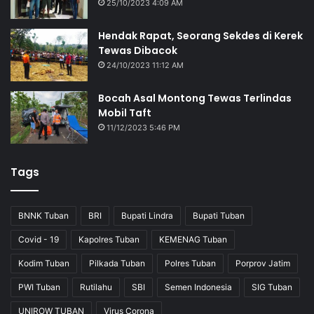
25/10/2023 4:09 AM
Hendak Rapat, Seorang Sekdes di Kerek
Tewas Dibacok
24/10/2023 11:12 AM
Bocah Asal Montong Tewas Terlindas
Mobil Taft
11/12/2023 5:46 PM
Tags
BNNK Tuban
BRI
Bupati Lindra
Bupati Tuban
Covid - 19
Kapolres Tuban
KEMENAG Tuban
Kodim Tuban
Pilkada Tuban
Polres Tuban
Porprov Jatim
PWI Tuban
Rutilahu
SBI
Semen Indonesia
SIG Tuban
UNIROW TUBAN
Virus Corona