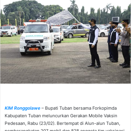
n
d
a
n
e
m
a
i
l
KIM Ronggolawe
– Bupati Tuban bersama Forkopimda
Kabupaten Tuban meluncurkan Gerakan Mobile Vaksin
Pedesaan, Rabu (23/02). Bertempat di Alun-alun Tuban,
pemberangkatan 207 mobil dan 828 anggota tim vaksinasi