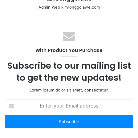
Admin Web kimronggolawe.com
With Product You Purchase
Subscribe to our mailing list
to get the new updates!
Lorem ipsum dolor sit amet, consectetur.
E
n
t
e
r
y