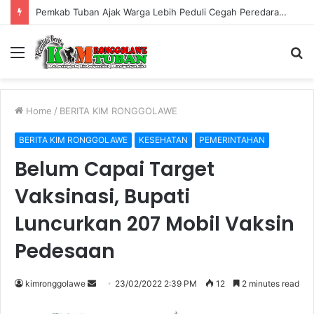
Pemkab Tuban Ajak Warga Lebih Peduli Cegah Peredaran Rokok Ilegal
Menu
S
fo
Home
/
BERITA KIM RONGGOLAWE
BERITA KIM RONGGOLAWE
KESEHATAN
PEMERINTAHAN
Belum Capai Target
Vaksinasi, Bupati
Luncurkan 207 Mobil Vaksin
Pedesaan
kimronggolawe
S
23/02/2022 2:39 PM
12
2 minutes read
e