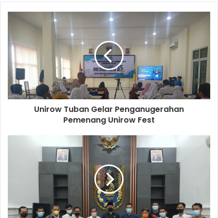
o
u
r
E
m
a
i
l
a
d
d
Unirow Tuban Gelar Penganugerahan
r
Pemenang Unirow Fest
e
s
s