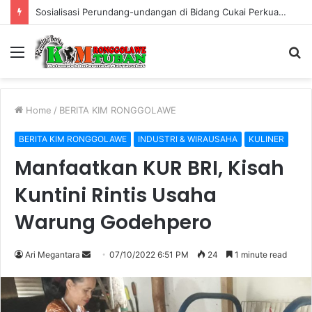
Sosialisasi Perundang-undangan di Bidang Cukai Perkuat Komitmen Berantas Rokok Ilegal di Kabupaten Tuban
Menu
S
fo
Home
/
BERITA KIM RONGGOLAWE
BERITA KIM RONGGOLAWE
INDUSTRI & WIRAUSAHA
KULINER
Manfaatkan KUR BRI, Kisah
Kuntini Rintis Usaha
Warung Godehpero
Ari Megantara
S
07/10/2022 6:51 PM
24
1 minute read
e
n
d