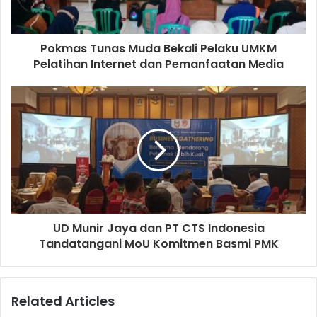
l
a
d
d
Pokmas Tunas Muda Bekali Pelaku UMKM
r
Pelatihan Internet dan Pemanfaatan Media
e
s
s
UD Munir Jaya dan PT CTS Indonesia
Tandatangani MoU Komitmen Basmi PMK
Related Articles