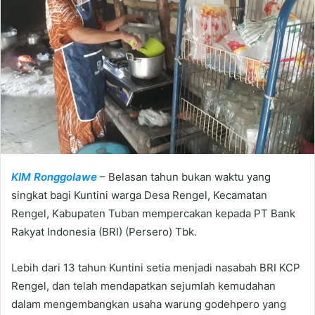
a
n
e
m
a
i
l
KIM Ronggolawe
– Belasan tahun bukan waktu yang
singkat bagi Kuntini warga Desa Rengel, Kecamatan
Rengel, Kabupaten Tuban mempercakan kepada PT Bank
Rakyat Indonesia (BRI) (Persero) Tbk.
Lebih dari 13 tahun Kuntini setia menjadi nasabah BRI KCP
Rengel, dan telah mendapatkan sejumlah kemudahan
dalam mengembangkan usaha warung godehpero yang