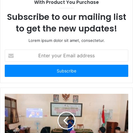
With Product You Purchase
Subscribe to our mailing list
to get the new updates!
Lorem ipsum dolor sit amet, consectetur.
E
n
t
e
r
y
o
u
r
E
m
a
i