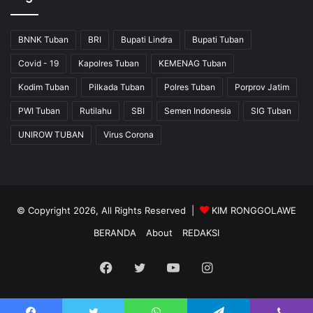
BNNK Tuban
BRI
Bupati Lindra
Bupati Tuban
Covid - 19
Kapolres Tuban
KEMENAG Tuban
Kodim Tuban
Pilkada Tuban
Polres Tuban
Porprov Jatim
PWI Tuban
Rutilahu
SBI
Semen Indonesia
SIG Tuban
UNIROW TUBAN
Virus Corona
© Copyright 2026, All Rights Reserved |
KIM RONGGOLAWE
BERANDA
About
REDAKSI
Facebook
Twitter
YouTube
Instagram