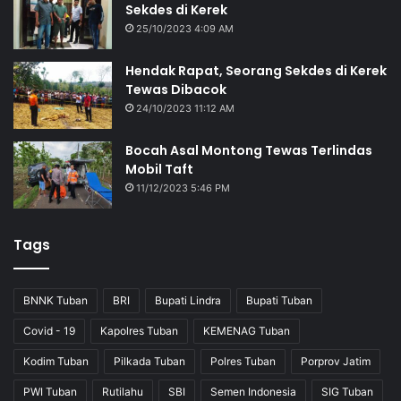
Sekdes di Kerek
25/10/2023 4:09 AM
Hendak Rapat, Seorang Sekdes di Kerek
Tewas Dibacok
24/10/2023 11:12 AM
Bocah Asal Montong Tewas Terlindas
Mobil Taft
11/12/2023 5:46 PM
Tags
BNNK Tuban
BRI
Bupati Lindra
Bupati Tuban
Covid - 19
Kapolres Tuban
KEMENAG Tuban
Kodim Tuban
Pilkada Tuban
Polres Tuban
Porprov Jatim
PWI Tuban
Rutilahu
SBI
Semen Indonesia
SIG Tuban