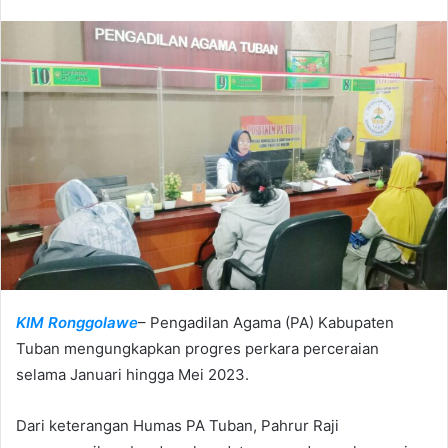
n
d
a
n
e
m
a
i
l
KIM Ronggolawe
– Pengadilan Agama (PA) Kabupaten
Tuban mengungkapkan progres perkara perceraian
selama Januari hingga Mei 2023.
Dari keterangan Humas PA Tuban, Pahrur Raji