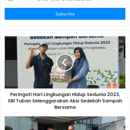
n
t
e
r
y
o
u
r
E
m
a
i
l
a
d
d
Peringati Hari Lingkungan Hidup Sedunia 2023,
r
SBI Tuban Selenggarakan Aksi Sedekah Sampah
e
Bersama
s
s