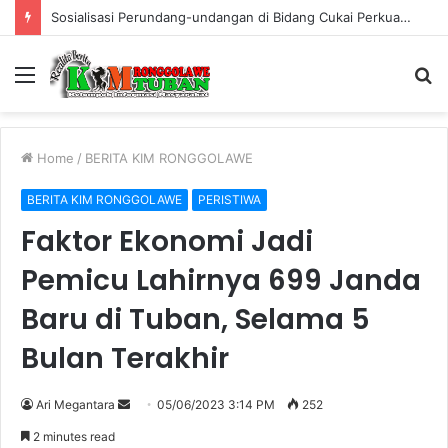
Sosialisasi Perundang-undangan di Bidang Cukai Perkuat Komitmen Berantas Rokok Ilegal di Kabupaten Tuban
Menu
S
fo
Home
/
BERITA KIM RONGGOLAWE
BERITA KIM RONGGOLAWE
PERISTIWA
Faktor Ekonomi Jadi
Pemicu Lahirnya 699 Janda
Baru di Tuban, Selama 5
Bulan Terakhir
Ari Megantara
S
05/06/2023 3:14 PM
252
e
2 minutes read