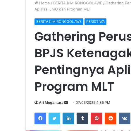
Home
/
BERITA KIM RONGGOLAWE
/
Gathering Pe
Aplikasi JMO dan Program MLT
BERITA KIM RONGGOLAWE
PERISTIWA
Gathering Peru
BPJS Ketenaga
Pentingnya Apl
Program MLT
Ari Megantara
S
07/05/2025 4:35 PM
e
Facebook
Twitter
LinkedIn
Tumblr
Pinterest
Reddit
VK
n
d
a