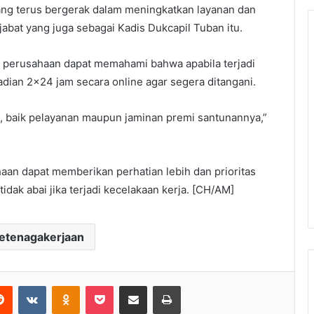
ng terus bergerak dalam meningkatkan layanan dan
jabat yang juga sebagai Kadis Dukcapil Tuban itu.
ini perusahaan dapat memahami bahwa apabila terjadi
dian 2×24 jam secara online agar segera ditangani.
i, baik pelayanan maupun jaminan premi santunannya,”
haan dapat memberikan perhatian lebih dan prioritas
idak abai jika terjadi kecelakaan kerja. [CH/AM]
etenagakerjaan
Reddit
VKontakte
Odnoklassniki
Pocket
Share via Email
Print