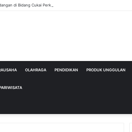
dangan di Bidang Cukai Perkuat Komitmen Berantas Rokok Ilegal di Kab
IRAUSAHA
OLAHRAGA
PENDIDIKAN
PRODUK UNGGULAN
PARIWISATA