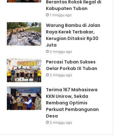
Berantas Rokok Ilegal di
Kabupaten Tuban
1 minggu ago
Warung Bambu di Jalan
Raya Kerek Terbakar,
Kerugian Ditaksir Rp30
Juta
2 minggu ago
Percasi Tuban Sukses
Gelar Porkab IX Tuban
2 minggu ago
Terima 167 Mahasiswa
KKN Unirow, Sekda
Rembang Optimis
Perkuat Pembangunan
Desa
2 minggu ago