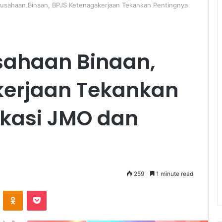
rusahaan Binaan, BPJS Ketenagakerjaan Tekankan Pentingnya
sahaan Binaan,
kerjaan Tekankan
ikasi JMO dan
259
1 minute read
ontakte
Odnoklassniki
Pocket