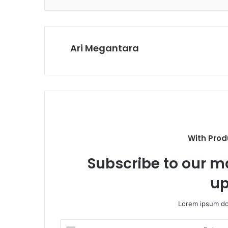
Ari Megantara
With Prod
Subscribe to our ma
up
Lorem ipsum dol
E