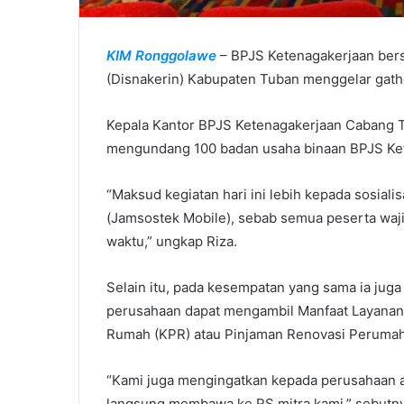
KIM Ronggolawe
– BPJS Ketenagakerjaan bers
(Disnakerin) Kabupaten Tuban menggelar gath
Kepala Kantor BPJS Ketenagakerjaan Cabang T
mengundang 100 badan usaha binaan BPJS Kete
“Maksud kegiatan hari ini lebih kepada sosia
(Jamsostek Mobile), sebab semua peserta wajib
waktu,” ungkap Riza.
Selain itu, pada kesempatan yang sama ia jug
perusahaan dapat mengambil Manfaat Layanan
Rumah (KPR) atau Pinjaman Renovasi Perumah
“Kami juga mengingatkan kepada perusahaan aga
langsung membawa ke RS mitra kami,” sebutny