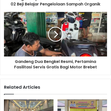
r
02 Beji Belajar Pengelolaan Sampah Organik
e
s
s
Gandeng Dua Bengkel Resmi, Pertamina
Fasilitasi Servis Gratis Bagi Motor Brebet
Related Articles