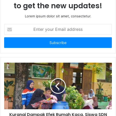
to get the new updates!
Lorem ipsum dolor sit amet, consectetur.
E
n
t
e
r
y
o
u
r
E
m
a
i
l
a
d
d
Kurangi Dampak Efek Rumah Kaca, Siswa SDN