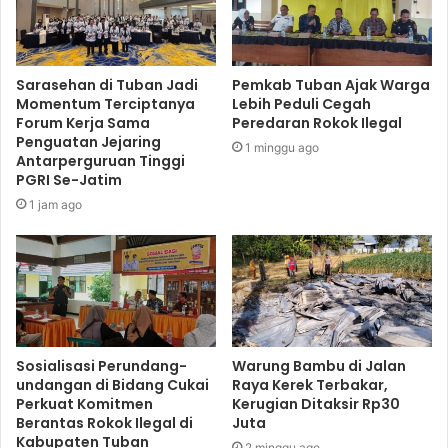
Sarasehan di Tuban Jadi
Pemkab Tuban Ajak Warga
Momentum Terciptanya
Lebih Peduli Cegah
Forum Kerja Sama
Peredaran Rokok Ilegal
Penguatan Jejaring
1 minggu ago
Antarperguruan Tinggi
PGRI Se-Jatim
1 jam ago
Sosialisasi Perundang-
Warung Bambu di Jalan
undangan di Bidang Cukai
Raya Kerek Terbakar,
Perkuat Komitmen
Kerugian Ditaksir Rp30
Berantas Rokok Ilegal di
Juta
Kabupaten Tuban
2 minggu ago