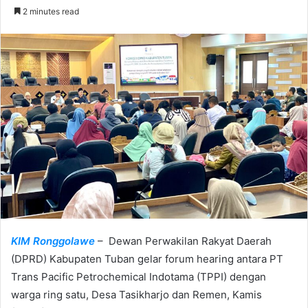
e
2 minutes read
n
d
a
n
e
m
a
i
l
KIM Ronggolawe
– Dewan Perwakilan Rakyat Daerah
(DPRD) Kabupaten Tuban gelar forum hearing antara PT
Trans Pacific Petrochemical Indotama (TPPI) dengan
warga ring satu, Desa Tasikharjo dan Remen, Kamis