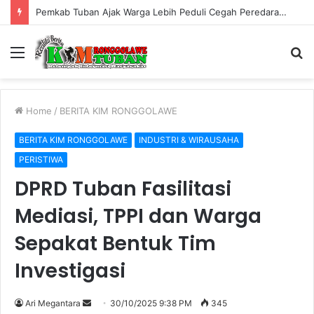
Pemkab Tuban Ajak Warga Lebih Peduli Cegah Peredaran Rokok Ilegal
Menu
S
fo
Home
/
BERITA KIM RONGGOLAWE
BERITA KIM RONGGOLAWE
INDUSTRI & WIRAUSAHA
PERISTIWA
DPRD Tuban Fasilitasi
Mediasi, TPPI dan Warga
Sepakat Bentuk Tim
Investigasi
Ari Megantara
S
30/10/2025 9:38 PM
345