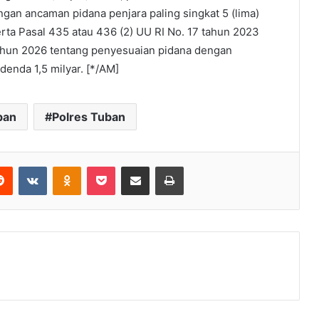
gan ancaman pidana penjara paling singkat 5 (lima)
rta Pasal 435 atau 436 (2) UU RI No. 17 tahun 2023
 tahun 2026 tentang penyesuaian pidana dengan
denda 1,5 milyar. [*/AM]
ban
Polres Tuban
Reddit
VKontakte
Odnoklassniki
Pocket
Share via Email
Print