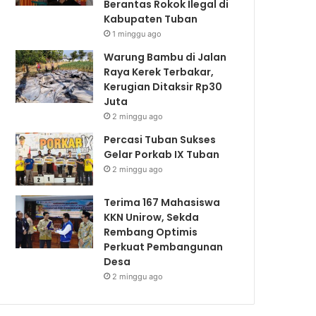
Berantas Rokok Ilegal di
Kabupaten Tuban
1 minggu ago
Warung Bambu di Jalan
Raya Kerek Terbakar,
Kerugian Ditaksir Rp30
Juta
2 minggu ago
Percasi Tuban Sukses
Gelar Porkab IX Tuban
2 minggu ago
Terima 167 Mahasiswa
KKN Unirow, Sekda
Rembang Optimis
Perkuat Pembangunan
Desa
2 minggu ago