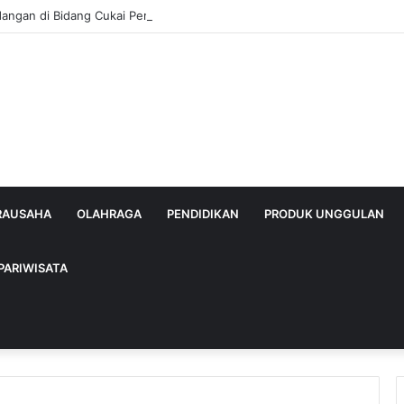
dangan di Bidang Cukai Perkuat Komitmen Berantas Rokok Ilegal di Kab
IRAUSAHA
OLAHRAGA
PENDIDIKAN
PRODUK UNGGULAN
PARIWISATA