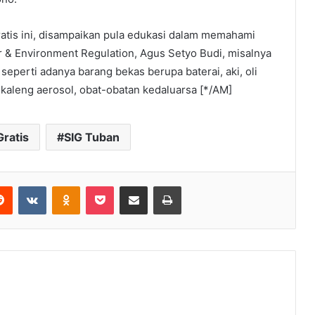
tis ini, disampaikan pula edukasi dalam memahami
 & Environment Regulation, Agus Setyo Budi, misalnya
seperti adanya barang bekas berupa baterai, aki, oli
kaleng aerosol, obat-obatan kedaluarsa [*/AM]
ratis
SIG Tuban
Reddit
VKontakte
Odnoklassniki
Pocket
Share via Email
Print