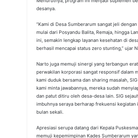
Menurutnya, program ini menjadi suplemen ber
desanya.
“Kami di Desa Sumberarum sangat jeli dengan i
mulai dari Posyandu Balita, Remaja, hingga La
ini, semakin lengkap layanan kesehatan di des
berhasil mencapai status zero stunting,” ujar 
Narto juga memuji sinergi yang terbangun erat
perwakilan korporasi sangat responsif dalam m
kami duduk bersama dan sharing masalah, SIG
kami minta jawabannya, mereka sudah menyiapk
dan patut ditiru oleh desa-desa lain. SIG sejau
imbuhnya seraya berharap frekuensi kegiatan in
bulan sekali.
Apresiasi serupa datang dari Kepala Puskesmas
memuji kepemimpinan Kades Sumberarum yang 