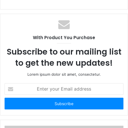
With Product You Purchase
Subscribe to our mailing list
to get the new updates!
Lorem ipsum dolor sit amet, consectetur.
E
n
t
e
r
y
o