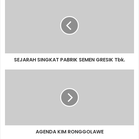
u
r
E
m
a
i
l
a
d
d
SEJARAH SINGKAT PABRIK SEMEN GRESIK Tbk.
r
e
s
s
AGENDA KIM RONGGOLAWE