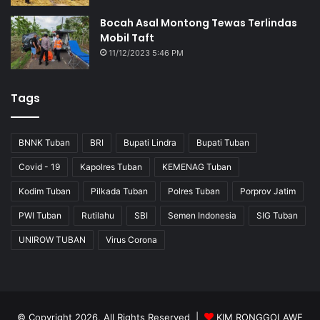
Bocah Asal Montong Tewas Terlindas
Mobil Taft
11/12/2023 5:46 PM
Tags
BNNK Tuban
BRI
Bupati Lindra
Bupati Tuban
Covid - 19
Kapolres Tuban
KEMENAG Tuban
Kodim Tuban
Pilkada Tuban
Polres Tuban
Porprov Jatim
PWI Tuban
Rutilahu
SBI
Semen Indonesia
SIG Tuban
UNIROW TUBAN
Virus Corona
© Copyright 2026, All Rights Reserved |
KIM RONGGOLAWE