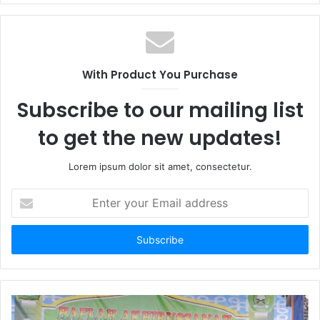
With Product You Purchase
Subscribe to our mailing list
to get the new updates!
Lorem ipsum dolor sit amet, consectetur.
E
n
t
e
r
y
o
u
r