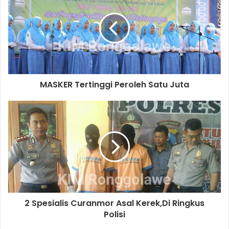
E
m
a
i
l
a
d
d
MASKER Tertinggi Peroleh Satu Juta
r
e
s
s
2 Spesialis Curanmor Asal Kerek,Di Ringkus
Polisi