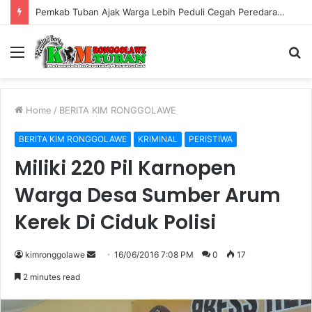
Pemkab Tuban Ajak Warga Lebih Peduli Cegah Peredaran Rokok Ilegal
Menu
S
fo
Home
/
BERITA KIM RONGGOLAWE
BERITA KIM RONGGOLAWE
KRIMINAL
PERISTIWA
Miliki 220 Pil Karnopen
Warga Desa Sumber Arum
Kerek Di Ciduk Polisi
kimronggolawe
S
16/06/2016 7:08 PM
0
17
e
2 minutes read
n
d