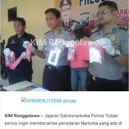
a
n
e
m
a
i
l
KIM Ronggolawe –
Jajaran Satresnarkoba Polres Tuban
serius ingin memberantas peredaran Narkoba yang ada di