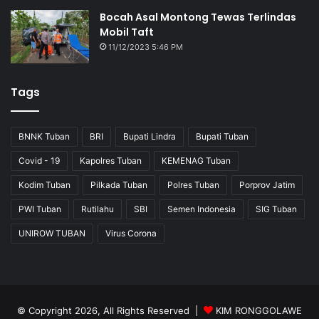
Bocah Asal Montong Tewas Terlindas
Mobil Taft
11/12/2023 5:46 PM
Tags
BNNK Tuban
BRI
Bupati Lindra
Bupati Tuban
Covid - 19
Kapolres Tuban
KEMENAG Tuban
Kodim Tuban
Pilkada Tuban
Polres Tuban
Porprov Jatim
PWI Tuban
Rutilahu
SBI
Semen Indonesia
SIG Tuban
UNIROW TUBAN
Virus Corona
© Copyright 2026, All Rights Reserved |
KIM RONGGOLAWE