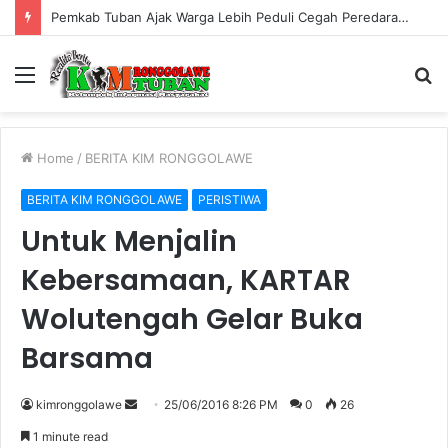
Pemkab Tuban Ajak Warga Lebih Peduli Cegah Peredaran Rokok Ilegal
Menu
S
fo
Home
/
BERITA KIM RONGGOLAWE
BERITA KIM RONGGOLAWE
PERISTIWA
Untuk Menjalin
Kebersamaan, KARTAR
Wolutengah Gelar Buka
Barsama
kimronggolawe
S
25/06/2016 8:26 PM
0
26
e
1 minute read