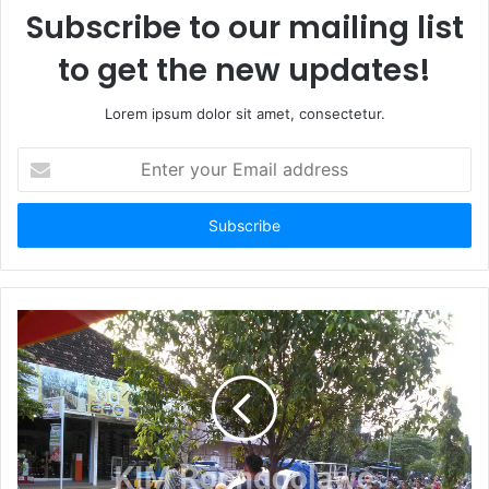
Subscribe to our mailing list
to get the new updates!
Lorem ipsum dolor sit amet, consectetur.
E
n
t
e
r
y
o
u
r
E
m
a
i
l
a