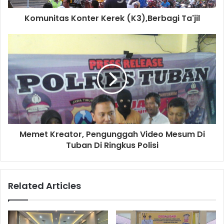
d
d
Komunitas Konter Kerek (K3),Berbagi Ta'jil
r
e
s
s
Memet Kreator, Pengunggah Video Mesum Di
Tuban Di Ringkus Polisi
Related Articles