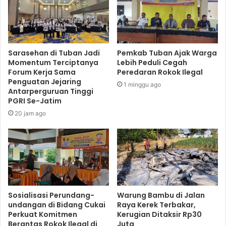
Sarasehan di Tuban Jadi
Pemkab Tuban Ajak Warga
Momentum Terciptanya
Lebih Peduli Cegah
Forum Kerja Sama
Peredaran Rokok Ilegal
Penguatan Jejaring
1 minggu ago
Antarperguruan Tinggi
PGRI Se-Jatim
20 jam ago
Sosialisasi Perundang-
Warung Bambu di Jalan
undangan di Bidang Cukai
Raya Kerek Terbakar,
Perkuat Komitmen
Kerugian Ditaksir Rp30
Berantas Rokok Ilegal di
Juta