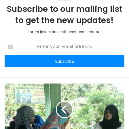
Subscribe to our mailing list
to get the new updates!
Lorem ipsum dolor sit amet, consectetur.
E
n
t
e
r
y
o
u
r
E
m
a
i
l
a