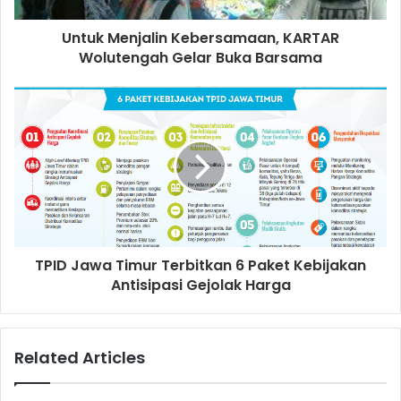
d
d
Untuk Menjalin Kebersamaan, KARTAR
r
Wolutengah Gelar Buka Barsama
e
s
s
TPID Jawa Timur Terbitkan 6 Paket Kebijakan
Antisipasi Gejolak Harga
Related Articles