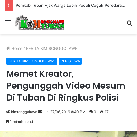
Pemkab Tuban Ajak Warga Lebih Peduli Cegah Peredaran Rokok Ilegal
Menu
S
fo
Home
/
BERITA KIM RONGGOLAWE
BERITA KIM RONGGOLAWE
PERISTIWA
Memet Kreator,
Pengunggah Video Mesum
Di Tuban Di Ringkus Polisi
kimronggolawe
S
27/06/2016 8:40 PM
0
17
e
1 minute read
n
d