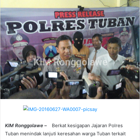
a
n
e
m
a
i
l
KIM Ronggolawe –
Berkat kesigapan Jajaran Polres
Tuban menindak lanjuti keresahan warga Tuban terkait