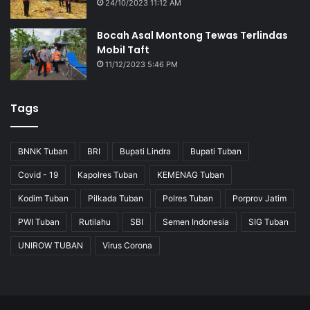
24/10/2023 11:12 AM
Bocah Asal Montong Tewas Terlindas
Mobil Taft
11/12/2023 5:46 PM
Tags
BNNK Tuban
BRI
Bupati Lindra
Bupati Tuban
Covid - 19
Kapolres Tuban
KEMENAG Tuban
Kodim Tuban
Pilkada Tuban
Polres Tuban
Porprov Jatim
PWI Tuban
Rutilahu
SBI
Semen Indonesia
SIG Tuban
UNIROW TUBAN
Virus Corona