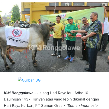
d
a
n
e
m
a
i
l
KIM Ronggolawe –
Jelang Hari Raya Idul Adha 10
Dzulhijjah 1437 Hijriyah atau yang lebih dikenal dengan
Hari Raya Kurban, PT Semen Gresik
(Semen Indonesia