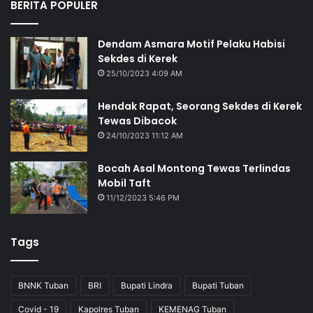
BERITA POPULER
Dendam Asmara Motif Pelaku Habisi
Sekdes di Kerek
25/10/2023 4:09 AM
Hendak Rapat, Seorang Sekdes di Kerek
Tewas Dibacok
24/10/2023 11:12 AM
Bocah Asal Montong Tewas Terlindas
Mobil Taft
11/12/2023 5:46 PM
Tags
BNNK Tuban
BRI
Bupati Lindra
Bupati Tuban
Covid - 19
Kapolres Tuban
KEMENAG Tuban