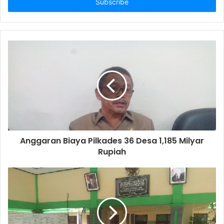
e
r
y
o
u
r
E
m
a
i
l
a
d
d
Anggaran Biaya Pilkades 36 Desa 1,185 Milyar
r
Rupiah
e
s
s