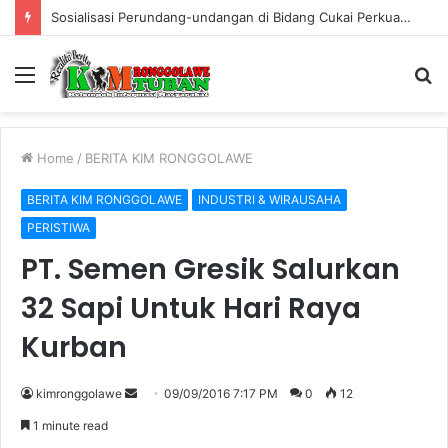
Warung Bambu di Jalan Raya Kerek Terbakar, Kerugian Ditaksir Rp30 Juta
Menu
S
fo
Home
/
BERITA KIM RONGGOLAWE
BERITA KIM RONGGOLAWE
INDUSTRI & WIRAUSAHA
PERISTIWA
PT. Semen Gresik Salurkan
32 Sapi Untuk Hari Raya
Kurban
kimronggolawe
S
09/09/2016 7:17 PM
0
12
e
1 minute read
n