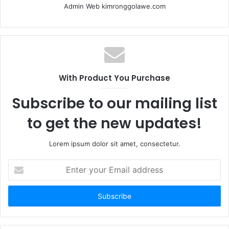
Admin Web kimronggolawe.com
With Product You Purchase
Subscribe to our mailing list
to get the new updates!
Lorem ipsum dolor sit amet, consectetur.
E
n
t
e
r
y
o