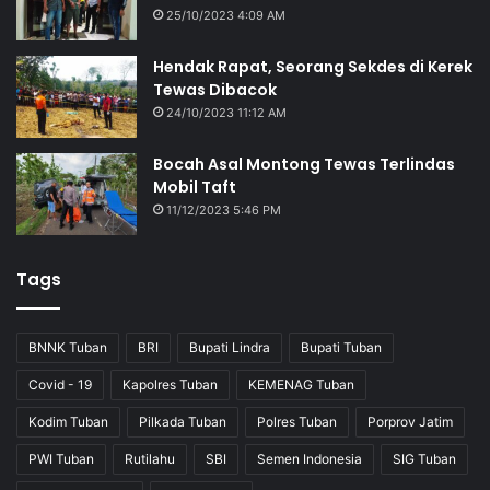
25/10/2023 4:09 AM
Hendak Rapat, Seorang Sekdes di Kerek
Tewas Dibacok
24/10/2023 11:12 AM
Bocah Asal Montong Tewas Terlindas
Mobil Taft
11/12/2023 5:46 PM
Tags
BNNK Tuban
BRI
Bupati Lindra
Bupati Tuban
Covid - 19
Kapolres Tuban
KEMENAG Tuban
Kodim Tuban
Pilkada Tuban
Polres Tuban
Porprov Jatim
PWI Tuban
Rutilahu
SBI
Semen Indonesia
SIG Tuban