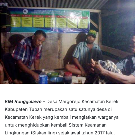
e
m
a
i
l
KIM Ronggolawe –
Desa Margorejo Kecamatan Kerek
Kabupaten Tuban merupakan satu satunya desa di
Kecamatan Kerek yang kembali mengiatkan warganya
untuk menghidupkan kembali Sistem Keamanan
Lingkungan (Siskamling) sejak awal tahun 2017 lalu.