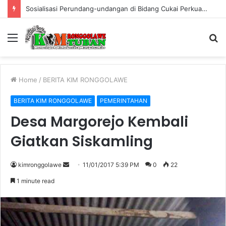
Sosialisasi Perundang-undangan di Bidang Cukai Perkuat Komitmen Berantas Rokok Ilegal di Kabupaten Tuban
Menu
S
fo
Home
/
BERITA KIM RONGGOLAWE
BERITA KIM RONGGOLAWE
PEMERINTAHAN
Desa Margorejo Kembali
Giatkan Siskamling
kimronggolawe
S
11/01/2017 5:39 PM
0
22
e
1 minute read
n
d
a
n