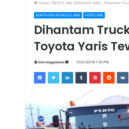
Home
/
BERITA KIM RONGGOLAWE
/
Dihantam Truc
BERITA KIM RONGGOLAWE
PERISTIWA
Dihantam Truck
Toyota Yaris Te
kimronggolawe
S
31/01/2018 7:25 PM
e
Facebook
Twitter
LinkedIn
Tumblr
Pinterest
Reddit
VK
n
d
a
n
e
m
a
i