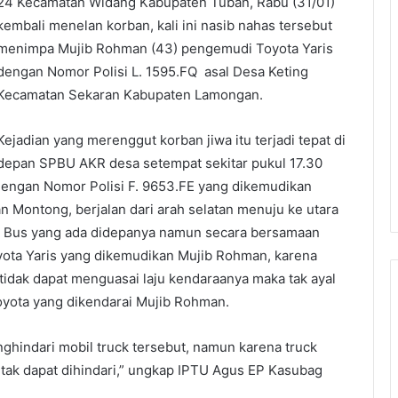
24 Kecamatan Widang Kabupaten Tuban, Rabu (31/01)
kembali menelan korban, kali ini nasib nahas tersebut
menimpa Mujib Rohman (43) pengemudi Toyota Yaris
dengan Nomor Polisi L. 1595.FQ asal Desa Keting
Kecamatan Sekaran Kabupaten Lamongan.
Kejadian yang merenggut korban jiwa itu terjadi tepat di
depan SPBU AKR desa setempat sekitar pukul 17.30
dengan Nomor Polisi F. 9653.FE yang dikemudikan
 Montong, berjalan dari arah selatan menuju ke utara
 Bus yang ada didepanya namun secara bersamaan
yota Yaris yang dikemudikan Mujib Rohman, karena
 tidak dapat menguasai laju kendaraanya maka tak ayal
oyota yang dikendarai Mujib Rohman.
hindari mobil truck tersebut, namun karena truck
 tak dapat dihindari,” ungkap IPTU Agus EP Kasubag