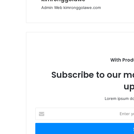
Admin Web kimronggolawe.com
With Prod
Subscribe to our ma
up
Lorem ipsum dol
E
n
t
e