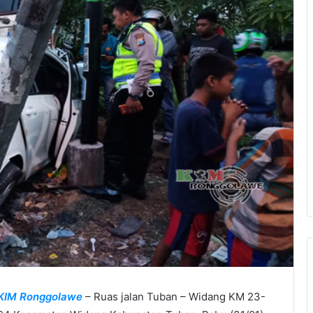
KIM Ronggolawe
– Ruas jalan Tuban – Widang KM 23-