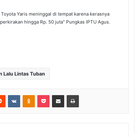
 Toyota Yaris meninggal di tempat karena kerasnya
diperkirakan hingga Rp. 50 juta” Pungkas IPTU Agus.
 Lalu Lintas Tuban
Reddit
VKontakte
Odnoklassniki
Pocket
Share via Email
Print