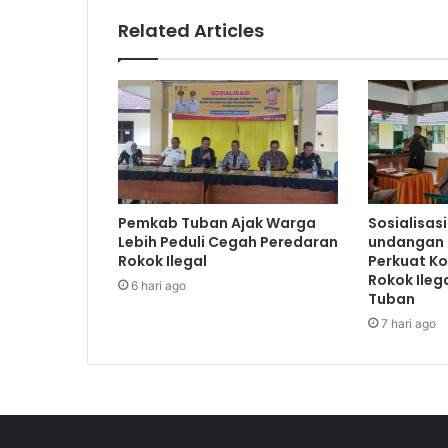
Related Articles
Pemkab Tuban Ajak Warga
Sosialisas
Lebih Peduli Cegah Peredaran
undangan 
Rokok Ilegal
Perkuat K
Rokok Ileg
6 hari ago
Tuban
7 hari ago