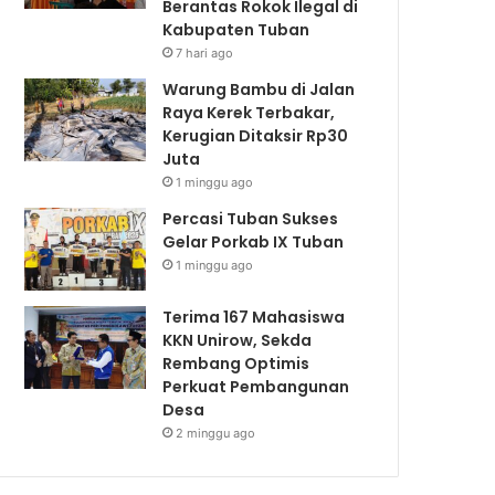
Berantas Rokok Ilegal di
Kabupaten Tuban
7 hari ago
Warung Bambu di Jalan
Raya Kerek Terbakar,
Kerugian Ditaksir Rp30
Juta
1 minggu ago
Percasi Tuban Sukses
Gelar Porkab IX Tuban
1 minggu ago
Terima 167 Mahasiswa
KKN Unirow, Sekda
Rembang Optimis
Perkuat Pembangunan
Desa
2 minggu ago