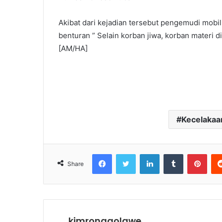
Akibat dari kejadian tersebut pengemudi mobil
benturan ” Selain korban jiwa, korban materi 
[AM/HA]
Kecelakaan
Facebook
Twitter
LinkedIn
Tumblr
Pinterest
Share
kimronggolawe