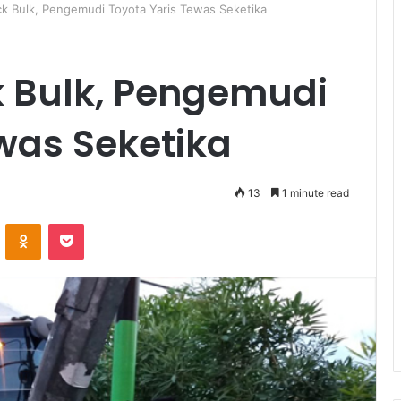
k Bulk, Pengemudi Toyota Yaris Tewas Seketika
 Bulk, Pengemudi
was Seketika
13
1 minute read
ontakte
Odnoklassniki
Pocket