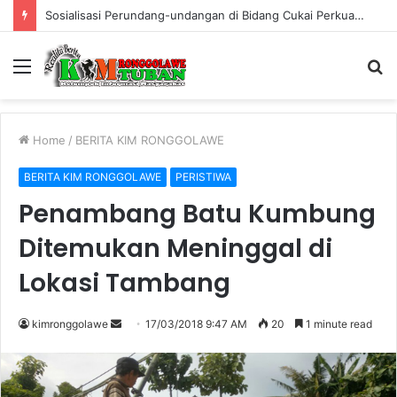
Sosialisasi Perundang-undangan di Bidang Cukai Perkuat Komitmen Berantas Rokok Ilegal di Kabupaten Tuban
Menu
S
fo
Home
/
BERITA KIM RONGGOLAWE
BERITA KIM RONGGOLAWE
PERISTIWA
Penambang Batu Kumbung
Ditemukan Meninggal di
Lokasi Tambang
kimronggolawe
S
17/03/2018 9:47 AM
20
1 minute read
e
n
d