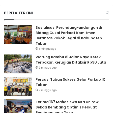
BERITA TERKINI
Sosialisasi Perundang-undangan di
Bidang Cukai Perkuat Komitmen
Berantas Rokok Ilegal di Kabupaten
Tuban
1 minggu ago
Warung Bambu di Jalan Raya Kerek
Terbakar, Kerugian Ditaksir Rp30 Juta
2 minggu ago
Percasi Tuban Sukses Gelar Porkab IX
Tuban
2 minggu ago
Terima 167 Mahasiswa KKN Unirow,
Sekda Rembang Optimis Perkuat
Pembangunan Desa