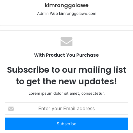
kimronggolawe
Admin Web kimronggolawe.com
With Product You Purchase
Subscribe to our mailing list
to get the new updates!
Lorem ipsum dolor sit amet, consectetur.
E
n
t
e
r