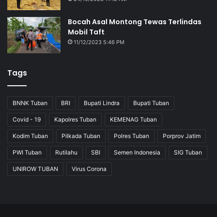
Bocah Asal Montong Tewas Terlindas
Mobil Taft
11/12/2023 5:46 PM
Tags
BNNK Tuban
BRI
Bupati Lindra
Bupati Tuban
Covid - 19
Kapolres Tuban
KEMENAG Tuban
Kodim Tuban
Pilkada Tuban
Polres Tuban
Porprov Jatim
PWI Tuban
Rutilahu
SBI
Semen Indonesia
SIG Tuban
UNIROW TUBAN
Virus Corona