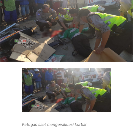
e
m
a
i
l
Petugas saat mengevakuasi korban