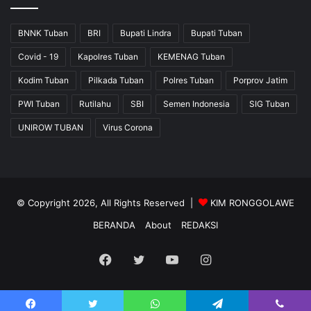
BNNK Tuban
BRI
Bupati Lindra
Bupati Tuban
Covid - 19
Kapolres Tuban
KEMENAG Tuban
Kodim Tuban
Pilkada Tuban
Polres Tuban
Porprov Jatim
PWI Tuban
Rutilahu
SBI
Semen Indonesia
SIG Tuban
UNIROW TUBAN
Virus Corona
© Copyright 2026, All Rights Reserved |
KIM RONGGOLAWE
BERANDA
About
REDAKSI
Facebook
Twitter
YouTube
Instagram