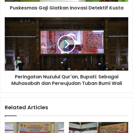
d
d
Puskesmas Gaji Giatkan Inovasi Detektif Kusta
r
e
s
s
Peringatan Nuzulul Qur'an, Bupati: Sebagai
Muhasabah dan Perwujudan Tuban Bumi Wali
Related Articles