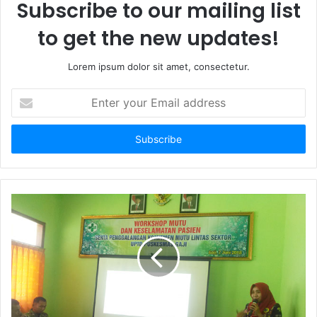
Subscribe to our mailing list
to get the new updates!
Lorem ipsum dolor sit amet, consectetur.
E
n
t
e
r
y
o
u
r
E
m
a
i
l
a