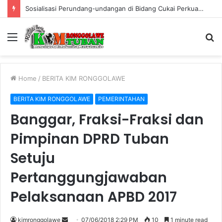
Sosialisasi Perundang-undangan di Bidang Cukai Perkuat Komitmen Berantas Rokok Ilegal di Kabupaten Tuban
Menu
S
fo
Home
/
BERITA KIM RONGGOLAWE
BERITA KIM RONGGOLAWE
PEMERINTAHAN
Banggar, Fraksi-Fraksi dan
Pimpinan DPRD Tuban
Setuju
Pertanggungjawaban
Pelaksanaan APBD 2017
kimronggolawe
S
07/06/2018 2:29 PM
10
1 minute read