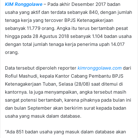
KIM Ronggolawe
– Pada akhir Desember 2017 badan
a
n
usaha yang aktif dan terdata sebanyak 840, dengan jumlah
e
tenaga kerja yang tercover BPJS Ketenagakerjaan
m
sebanyak 11.779 orang. Angka itu terus bertambah pesat
a
hingga pada 28 Agustus 2018 sebanyak 1.104 badan usaha
i
dengan total jumlah tenaga kerja penerima upah 14.017
l
orang.
Data tersebut diperoleh reporter
kimronggolawe.com
dari
Rofiul Mashudi, kepala Kantor Cabang Pembantu BPJS
Ketenagakerjaan Tuban, Selasa (28/08) saat ditemui di
kantornya. Ia juga menyampaikan, angka tersebut masih
sangat potensi bertambah, karena pihaknya pada bulan ini
dan bulan September akan berkirim surat kepada badan
usaha yang masuk dalam database.
“Ada 851 badan usaha yang masuk dalam database akan