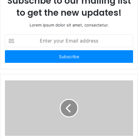
Subscribe to our mailing list
to get the new updates!
Lorem ipsum dolor sit amet, consectetur.
E
n
t
e
r
y
o
u
r
E
m
a
i
l
a
d