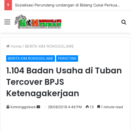
Sosialisasi Perundang-undangan di Bidang Cukai Perkuat Komitmen Berantas Rokok Ilegal di Kabupaten Tuban
Menu
S
fo
Home
/
BERITA KIM RONGGOLAWE
BERITA KIM RONGGOLAWE
PERISTIWA
1.104 Badan Usaha di Tuban
Tercover BPJS
Ketenagakerjaan
kimronggolawe
S
28/08/2018 4:46 PM
13
1 minute read
e
n
d