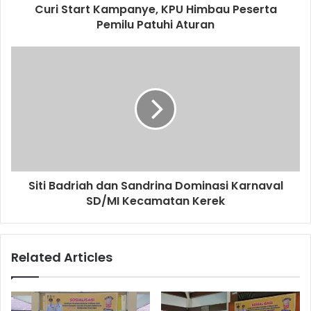
d
Curi Start Kampanye, KPU Himbau Peserta
r
Pemilu Patuhi Aturan
e
s
s
Siti Badriah dan Sandrina Dominasi Karnaval
SD/MI Kecamatan Kerek
Related Articles