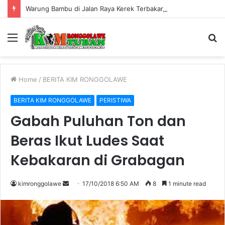
Warung Bambu di Jalan Raya Kerek Terbakar, Kerugian Ditaksir Rp30 Juta
Menu
S
fo
Home
/
BERITA KIM RONGGOLAWE
BERITA KIM RONGGOLAWE
PERISTIWA
Gabah Puluhan Ton dan
Beras Ikut Ludes Saat
Kebakaran di Grabagan
kimronggolawe
S
17/10/2018 6:50 AM
8
1 minute read
e
n
d