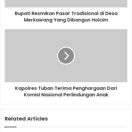
d
d
Bupati Resmikan Pasar Tradisional di Desa
r
Merkawang Yang Dibangun Holcim
e
s
s
Kapolres Tuban Terima Penghargaan Dari
Komisi Nasional Perlindungan Anak
Related Articles