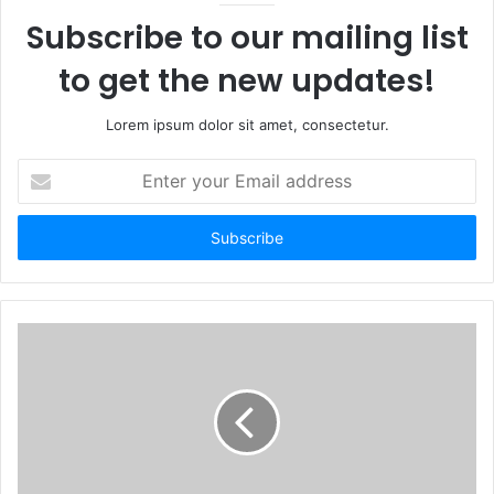
Subscribe to our mailing list
to get the new updates!
Lorem ipsum dolor sit amet, consectetur.
E
n
t
e
r
y
o
u
r
E
m
a
i
l
a