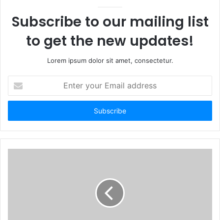
Subscribe to our mailing list
to get the new updates!
Lorem ipsum dolor sit amet, consectetur.
E
n
t
e
r
y
o
u
r
E
m
a
i
l