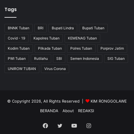
Tags
BNNK Tuban
BRI
Bupati Lindra
Bupati Tuban
Covid - 19
Kapolres Tuban
KEMENAG Tuban
Kodim Tuban
Pilkada Tuban
Polres Tuban
Porprov Jatim
PWI Tuban
Rutilahu
SBI
Semen Indonesia
SIG Tuban
UNIROW TUBAN
Virus Corona
© Copyright 2026, All Rights Reserved |
KIM RONGGOLAWE
BERANDA
About
REDAKSI
Facebook
Twitter
YouTube
Instagram