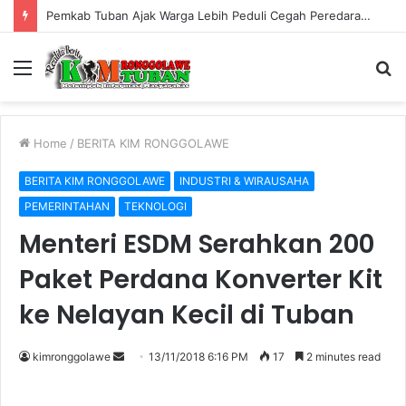
Pemkab Tuban Ajak Warga Lebih Peduli Cegah Peredaran Rokok Ilegal
Menu
S
fo
Home
/
BERITA KIM RONGGOLAWE
BERITA KIM RONGGOLAWE
INDUSTRI & WIRAUSAHA
PEMERINTAHAN
TEKNOLOGI
Menteri ESDM Serahkan 200
Paket Perdana Konverter Kit
ke Nelayan Kecil di Tuban
kimronggolawe
S
13/11/2018 6:16 PM
17
2 minutes read
e
n