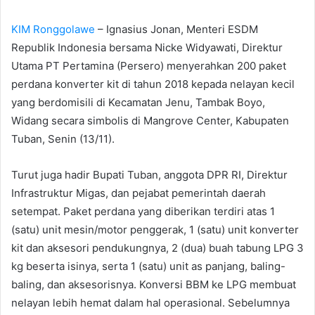
d
KIM Ronggolawe
– Ignasius Jonan, Menteri ESDM
a
n
Republik Indonesia bersama Nicke Widyawati, Direktur
e
Utama PT Pertamina (Persero) menyerahkan 200 paket
m
perdana konverter kit di tahun 2018 kepada nelayan kecil
a
yang berdomisili di Kecamatan Jenu, Tambak Boyo,
i
Widang secara simbolis di Mangrove Center, Kabupaten
l
Tuban, Senin (13/11).
Turut juga hadir Bupati Tuban, anggota DPR RI, Direktur
Infrastruktur Migas, dan pejabat pemerintah daerah
setempat. Paket perdana yang diberikan terdiri atas 1
(satu) unit mesin/motor penggerak, 1 (satu) unit konverter
kit dan aksesori pendukungnya, 2 (dua) buah tabung LPG 3
kg beserta isinya, serta 1 (satu) unit as panjang, baling-
baling, dan aksesorisnya. Konversi BBM ke LPG membuat
nelayan lebih hemat dalam hal operasional. Sebelumnya