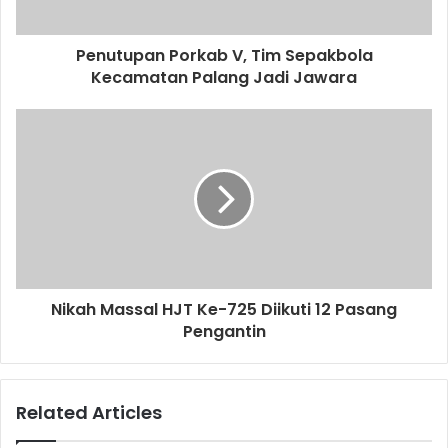
a
d
d
Penutupan Porkab V, Tim Sepakbola
r
Kecamatan Palang Jadi Jawara
e
s
s
Nikah Massal HJT Ke-725 Diikuti 12 Pasang
Pengantin
Related Articles