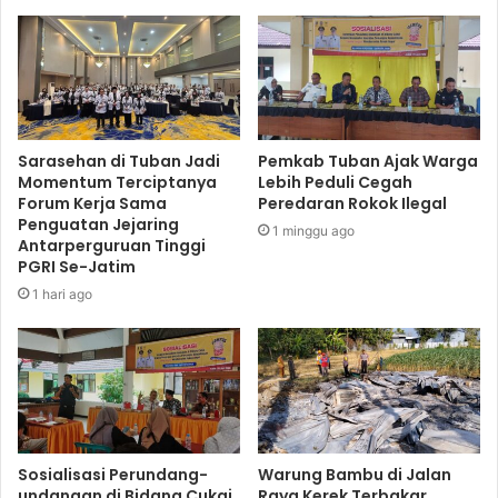
Sarasehan di Tuban Jadi
Pemkab Tuban Ajak Warga
Momentum Terciptanya
Lebih Peduli Cegah
Forum Kerja Sama
Peredaran Rokok Ilegal
Penguatan Jejaring
1 minggu ago
Antarperguruan Tinggi
PGRI Se-Jatim
1 hari ago
Sosialisasi Perundang-
Warung Bambu di Jalan
undangan di Bidang Cukai
Raya Kerek Terbakar,