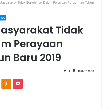
Masyarakat Tidak Berlebihan Dalam Perayaan Pergantian Tahun
IWA
asyarakat Tidak
lam Perayaan
un Baru 2019
11
1 minute read
ontakte
Odnoklassniki
Pocket