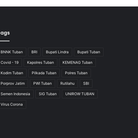
Tags
BNNK Tuban
BRI
Bupati Lindra
Bupati Tuban
Covid - 19
Kapolres Tuban
KEMENAG Tuban
Kodim Tuban
Pilkada Tuban
Polres Tuban
Porprov Jatim
PWI Tuban
Rutilahu
SBI
Semen Indonesia
SIG Tuban
UNIROW TUBAN
Virus Corona