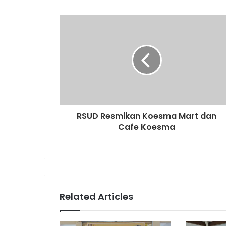
u
r
E
m
a
i
l
a
d
d
r
RSUD Resmikan Koesma Mart dan
e
Cafe Koesma
s
s
Related Articles