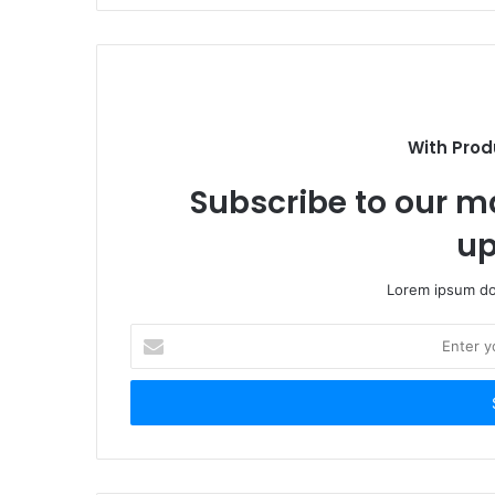
With Prod
Subscribe to our ma
up
Lorem ipsum dol
E
n
t
e
r
y
o