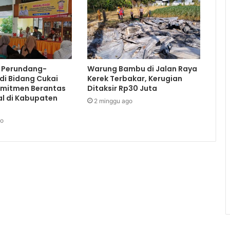
i Perundang-
Warung Bambu di Jalan Raya
di Bidang Cukai
Kerek Terbakar, Kerugian
omitmen Berantas
Ditaksir Rp30 Juta
al di Kabupaten
2 minggu ago
go