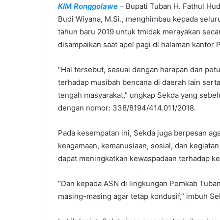
KIM Ronggolawe
– Bupati Tuban H. Fathul Hud
m
Budi Wiyana, M.Si., menghimbau kepada selur
a
i
tahun baru 2019 untuk tmidak merayakan secara
l
disampaikan saat apel pagi di halaman kantor 
“Hal tersebut, sesuai dengan harapan dan petu
terhadap musibah bencana di daerah lain sert
tengah masyarakat,” ungkap Sekda yang sebel
dengan nomor: 338/8194/414.011/2018.
Pada kesempatan ini, Sekda juga berpesan aga
keagamaan, kemanusiaan, sosial, dan kegiatan p
dapat meningkatkan kewaspadaan terhadap kea
“Dan kepada ASN di lingkungan Pemkab Tuban, 
masing-masing agar tetap kondusif,” imbuh Se