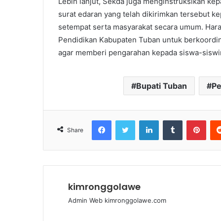
Lebih lanjut, Sekda juga menginstruksikan ke
surat edaran yang telah dikirimkan tersebut k
setempat serta masyarakat secara umum. Hara
Pendidikan Kabupaten Tuban untuk berkoordin
agar memberi pengarahan kepada siswa-siswi
Bupati Tuban
Pe
Facebook
Twitter
LinkedIn
Tumblr
Pinterest
Share
kimronggolawe
Admin Web kimronggolawe.com