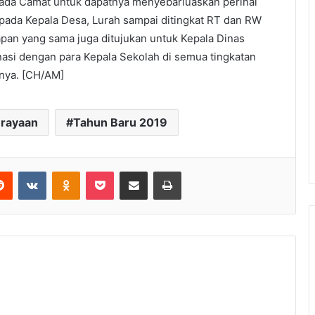
pada Camat untuk dapatnya menyebarluaskan perihal
epada Kepala Desa, Lurah sampai ditingkat RT dan RW
pan yang sama juga ditujukan untuk Kepala Dinas
asi dengan para Kepala Sekolah di semua tingkatan
nya. [CH/AM]
rayaan
Tahun Baru 2019
Reddit
VKontakte
Odnoklassniki
Pocket
Share via Email
Print