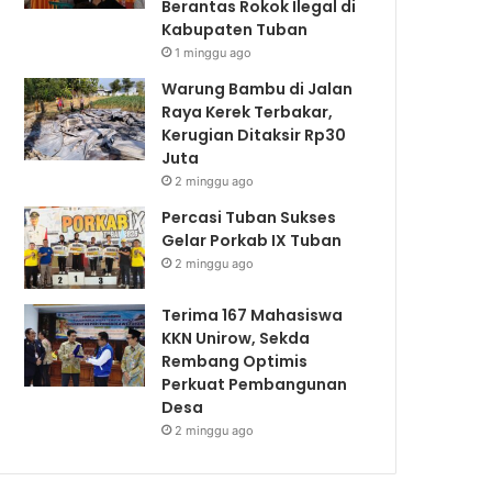
Berantas Rokok Ilegal di
Kabupaten Tuban
1 minggu ago
Warung Bambu di Jalan
Raya Kerek Terbakar,
Kerugian Ditaksir Rp30
Juta
2 minggu ago
Percasi Tuban Sukses
Gelar Porkab IX Tuban
2 minggu ago
Terima 167 Mahasiswa
KKN Unirow, Sekda
Rembang Optimis
Perkuat Pembangunan
Desa
2 minggu ago