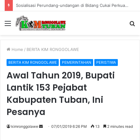
Warung Bambu di Jalan Raya Kerek Terbakar, Kerugian Ditaksir Rp30 Juta
Menu
S
fo
Home
/
BERITA KIM RONGGOLAWE
BERITA KIM RONGGOLAWE
PEMERINTAHAN
PERISTIWA
Awal Tahun 2019, Bupati
Lantik 153 Pejabat
Kabupaten Tuban, Ini
Pesanya
kimronggolawe
S
07/01/2019 6:26 PM
13
2 minutes read
e