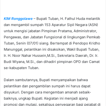
n
d
a
n
KIM Ronggolawe
– Bupati Tuban, H. Fathul Huda melantik
e
dan mengambil sumpah 153 Aparatur Sipil Negara (ASN)
m
untuk mengisi jabatan Pimpinan Pratama, Administrator,
a
Pengawas, dan Jabatan Fungsional di lingkungan Pemkab
i
Tuban, Senin (07/01) siang. Bertempat di Pendopo Kridho
l
Manunggal, pelantikan ini disaksikan, Wakil Bupati Tuban,
Ir. H. Noor Nahar Hussein,M.Si., Sekretaris Daerah, Dr. Ir.
Budi Wiyana, M.Si., dan dihadiri pimpinan OPD dan Camat
se-kabupaten Tuban.
Dalam sambutannya, Bupati menyampaikan bahwa
pelantikan dan pengambilan sumpah ini harus dapat
disyukuri. Dengan cara mengemban amanah sebaik-
baiknya, ungkap Bupati. Kegiatan ini menjadi ajang
promosi dan mutasi, sekaligus penyegaran bagi pejabat di