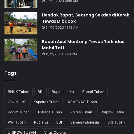
25/10/2023 4:09 AM
Hendak Rapat, Seorang Sekdes di Kerek
Tewas Dibacok
24/10/2023 11:12 AM
Bocah Asal Montong Tewas Terlindas
Mobil Taft
11/12/2023 5:46 PM
Tags
BNNK Tuban
BRI
Bupati Lindra
Bupati Tuban
Covid - 19
Kapolres Tuban
KEMENAG Tuban
Kodim Tuban
Pilkada Tuban
Polres Tuban
Porprov Jatim
PWI Tuban
Rutilahu
SBI
Semen Indonesia
SIG Tuban
UNIROW TUBAN
Virus Corona