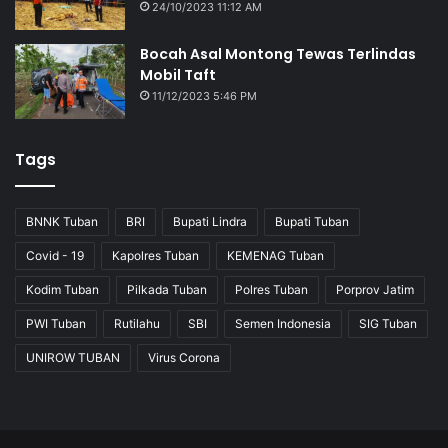
24/10/2023 11:12 AM
Bocah Asal Montong Tewas Terlindas
Mobil Taft
11/12/2023 5:46 PM
Tags
BNNK Tuban
BRI
Bupati Lindra
Bupati Tuban
Covid - 19
Kapolres Tuban
KEMENAG Tuban
Kodim Tuban
Pilkada Tuban
Polres Tuban
Porprov Jatim
PWI Tuban
Rutilahu
SBI
Semen Indonesia
SIG Tuban
UNIROW TUBAN
Virus Corona