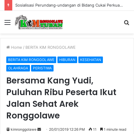
Warung Bambu di Jalan Raya Kerek Terbakar, Kerugian Ditaksir Rp30 Juta
Menu
S
fo
Home
/
BERITA KIM RONGGOLAWE
BERITA KIM RONGGOLAWE
HIBURAN
KESEHATAN
OLAHRAGA
PERISTIWA
Bersama Kang Yudi,
Puluhan Ribu Peserta Ikut
Jalan Sehat Arek
Ronggolawe
kimronggolawe
S
20/01/2019 12:26 PM
11
1 minute read