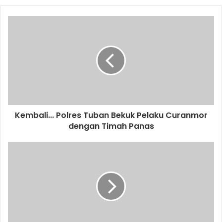
o
u
r
E
m
a
i
l
a
d
d
Kembali... Polres Tuban Bekuk Pelaku Curanmor
r
dengan Timah Panas
e
s
s