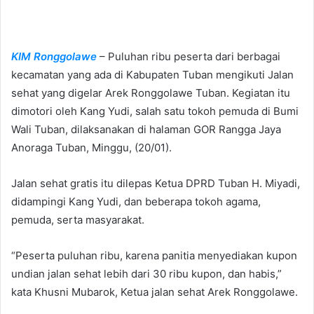
e
n
d
KIM Ronggolawe
– Puluhan ribu peserta dari berbagai
a
n
kecamatan yang ada di Kabupaten Tuban mengikuti Jalan
e
sehat yang digelar Arek Ronggolawe Tuban. Kegiatan itu
m
dimotori oleh Kang Yudi, salah satu tokoh pemuda di Bumi
a
Wali Tuban, dilaksanakan di halaman GOR Rangga Jaya
i
Anoraga Tuban, Minggu, (20/01).
l
Jalan sehat gratis itu dilepas Ketua DPRD Tuban H. Miyadi,
didampingi Kang Yudi, dan beberapa tokoh agama,
pemuda, serta masyarakat.
“Peserta puluhan ribu, karena panitia menyediakan kupon
undian jalan sehat lebih dari 30 ribu kupon, dan habis,”
kata Khusni Mubarok, Ketua jalan sehat Arek Ronggolawe.