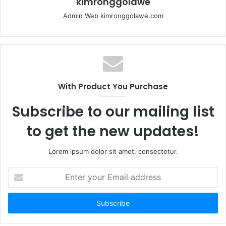
kimronggolawe
Admin Web kimronggolawe.com
With Product You Purchase
Subscribe to our mailing list
to get the new updates!
Lorem ipsum dolor sit amet, consectetur.
E
n
t
e
r
y