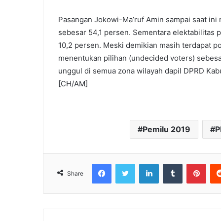
Pasangan Jokowi-Ma’ruf Amin sampai saat ini m
sebesar 54,1 persen. Sementara elektabilitas
10,2 persen. Meski demikian masih terdapat p
menentukan pilihan (undecided voters) sebesa
unggul di semua zona wilayah dapil DPRD Kab
[CH/AM]
Pemilu 2019
P
Facebook
Twitter
LinkedIn
Tumblr
Pinterest
Share