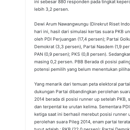
ini sebesar 880 responden pada tingkat keper
lebih 3,2 persen.
Dewi Arum Nawangwungu (Direkrut Riset Indop
hari ini, hasil dari simulasi kertas suara PKB 
oleh PDI Perjuangan (17,4 persen); Partai Golka
Demokrat (3,3 persen), Partai Nasdem (1,9 pers
PAN (0,9 persen); PKS (0,8 persen). Sedangkan
masing 0,2 persen. PBB Berada di posisi paling
potensi pemilih yang belum menentukan piliha
Yang menarik dari temuan peta elektoral partai
dukungan Partai dibandingkan perolehan suara 
2014 berada di posisi runner up setelah PKB, 
dan terpental ke urutan kelima. Sementara PDI
ketiga saat ini berhasil merebut posisi runne
perolehan suara Pileg 2014, enam partai terat
turut adalah : PKB (22,0 persen); Partai Demok