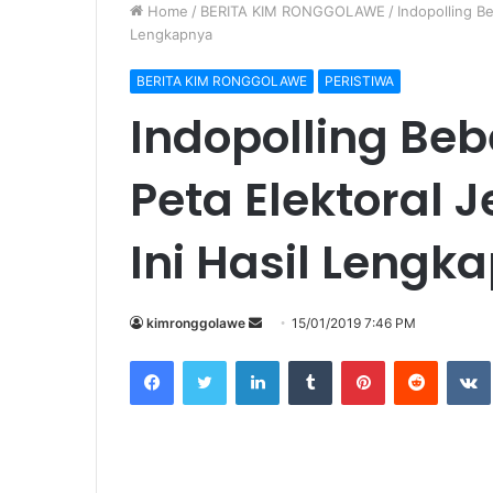
Home
/
BERITA KIM RONGGOLAWE
/
Indopolling Be
Lengkapnya
BERITA KIM RONGGOLAWE
PERISTIWA
Indopolling Beb
Peta Elektoral J
Ini Hasil Lengk
kimronggolawe
S
15/01/2019 7:46 PM
e
Facebook
Twitter
LinkedIn
Tumblr
Pinterest
Reddit
VK
n
d
a
n
e