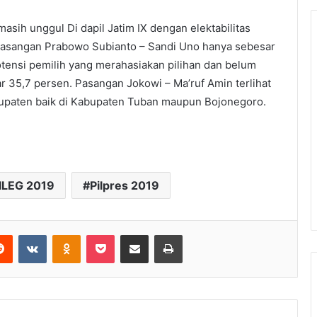
asih unggul Di dapil Jatim IX dengan elektabilitas
 pasangan Prabowo Subianto – Sandi Uno hanya sebesar
otensi pemilih yang merahasiakan pilihan dan belum
r 35,7 persen. Pasangan Jokowi – Ma’ruf Amin terlihat
upaten baik di Kabupaten Tuban maupun Bojonegoro.
ILEG 2019
Pilpres 2019
Reddit
VKontakte
Odnoklassniki
Pocket
Share via Email
Print