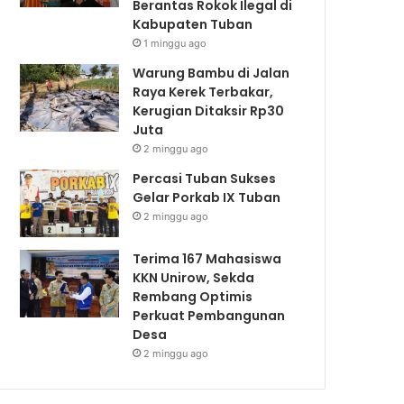
Berantas Rokok Ilegal di
Kabupaten Tuban
1 minggu ago
Warung Bambu di Jalan
Raya Kerek Terbakar,
Kerugian Ditaksir Rp30
Juta
2 minggu ago
Percasi Tuban Sukses
Gelar Porkab IX Tuban
2 minggu ago
Terima 167 Mahasiswa
KKN Unirow, Sekda
Rembang Optimis
Perkuat Pembangunan
Desa
2 minggu ago