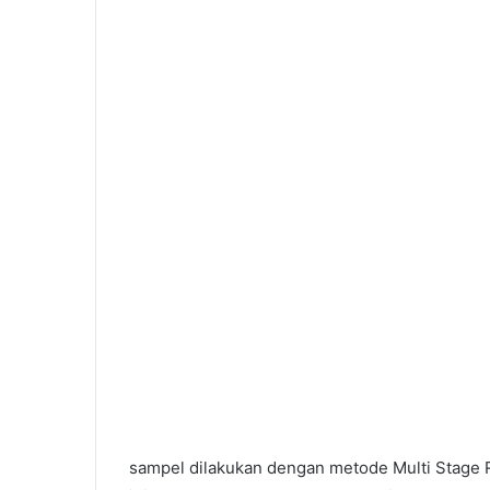
m
a
i
l
sampel dilakukan dengan metode Multi Stage 