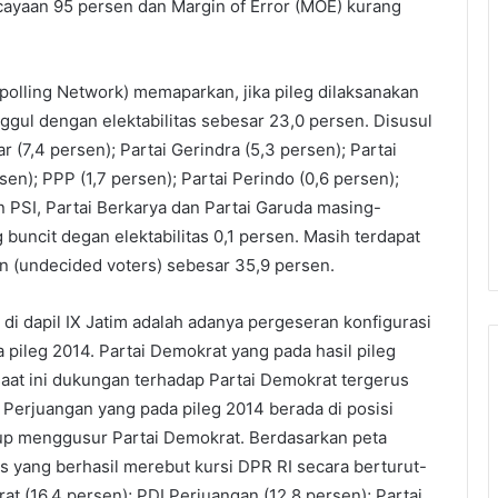
cayaan 95 persen dan Margin of Error (MOE) kurang
olling Network) memaparkan, jika pileg dilaksanakan
unggul dengan elektabilitas sebesar 23,0 persen. Disusul
r (7,4 persen); Partai Gerindra (5,3 persen); Partai
en); PPP (1,7 persen); Partai Perindo (0,6 persen);
 PSI, Partai Berkarya dan Partai Garuda masing-
 buncit degan elektabilitas 0,1 persen. Masih terdapat
n (undecided voters) sebesar 35,9 persen.
 di dapil IX Jatim adalah adanya pergeseran konfigurasi
pileg 2014. Partai Demokrat yang pada hasil pileg
saat ini dukungan terhadap Partai Demokrat tergerus
 Perjuangan yang pada pileg 2014 berada di posisi
r up menggusur Partai Demokrat. Berdasarkan peta
as yang berhasil merebut kursi DPR RI secara berturut-
rat (16,4 persen); PDI Perjuangan (12,8 persen); Partai