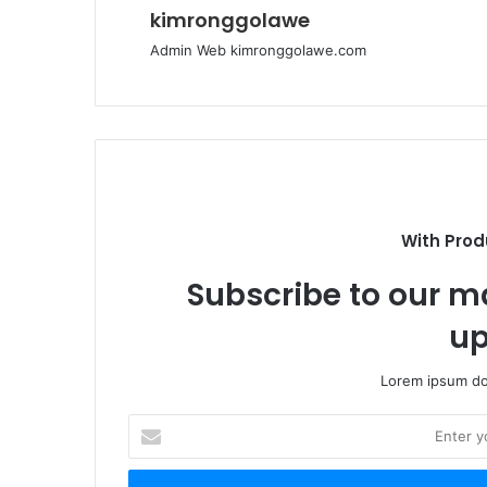
kimronggolawe
Admin Web kimronggolawe.com
With Prod
Subscribe to our ma
up
Lorem ipsum dol
E
n
t