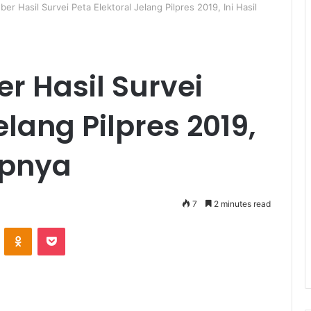
ber Hasil Survei Peta Elektoral Jelang Pilpres 2019, Ini Hasil
er Hasil Survei
elang Pilpres 2019,
apnya
7
2 minutes read
ontakte
Odnoklassniki
Pocket