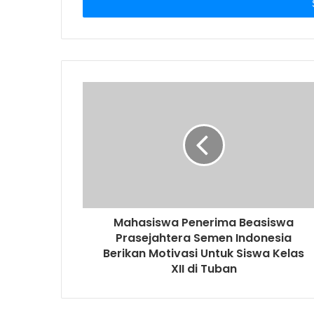
e
r
y
o
u
r
E
m
a
i
l
a
d
d
r
Mahasiswa Penerima Beasiswa
e
Prasejahtera Semen Indonesia
s
Berikan Motivasi Untuk Siswa Kelas
s
XII di Tuban