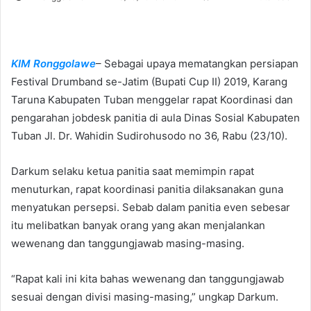
e
n
d
KIM Ronggolawe
– Sebagai upaya mematangkan persiapan
a
n
Festival Drumband se-Jatim (Bupati Cup II) 2019, Karang
e
Taruna Kabupaten Tuban menggelar rapat Koordinasi dan
m
pengarahan jobdesk panitia di aula Dinas Sosial Kabupaten
a
Tuban Jl. Dr. Wahidin Sudirohusodo no 36, Rabu (23/10).
i
l
Darkum selaku ketua panitia saat memimpin rapat
menuturkan, rapat koordinasi panitia dilaksanakan guna
menyatukan persepsi. Sebab dalam panitia even sebesar
itu melibatkan banyak orang yang akan menjalankan
wewenang dan tanggungjawab masing-masing.
“Rapat kali ini kita bahas wewenang dan tanggungjawab
sesuai dengan divisi masing-masing,” ungkap Darkum.