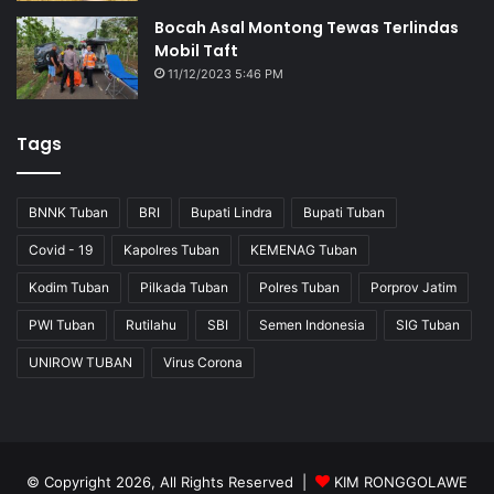
Bocah Asal Montong Tewas Terlindas
Mobil Taft
11/12/2023 5:46 PM
Tags
BNNK Tuban
BRI
Bupati Lindra
Bupati Tuban
Covid - 19
Kapolres Tuban
KEMENAG Tuban
Kodim Tuban
Pilkada Tuban
Polres Tuban
Porprov Jatim
PWI Tuban
Rutilahu
SBI
Semen Indonesia
SIG Tuban
UNIROW TUBAN
Virus Corona
© Copyright 2026, All Rights Reserved |
KIM RONGGOLAWE