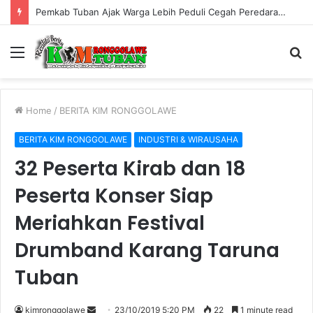
Pemkab Tuban Ajak Warga Lebih Peduli Cegah Peredaran Rokok Ilegal
Menu
S
fo
Home
/
BERITA KIM RONGGOLAWE
BERITA KIM RONGGOLAWE
INDUSTRI & WIRAUSAHA
32 Peserta Kirab dan 18
Peserta Konser Siap
Meriahkan Festival
Drumband Karang Taruna
Tuban
kimronggolawe
S
23/10/2019 5:20 PM
22
1 minute read