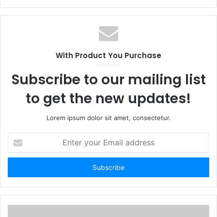
With Product You Purchase
Subscribe to our mailing list
to get the new updates!
Lorem ipsum dolor sit amet, consectetur.
E
n
t
e
r
y
o
u