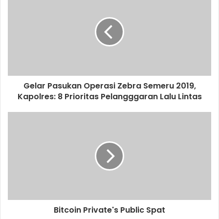
r
E
m
a
i
l
a
d
d
Gelar Pasukan Operasi Zebra Semeru 2019,
r
Kapolres: 8 Prioritas Pelangggaran Lalu Lintas
e
s
s
Bitcoin Private's Public Spat