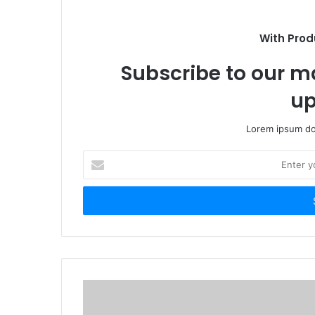
With Prod
Subscribe to our ma
up
Lorem ipsum dol
E
n
t
e
r
y
o
u
r
E
m