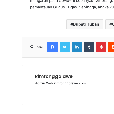
mengarah pada Covid-19 sebanyak 125 orang.
pemantauan Gugus Tugas. Sehingga, angka ku
Bupati Tuban
C
Facebook
Twitter
LinkedIn
Tumblr
Pinterest
Share
kimronggolawe
Admin Web kimronggolawe.com