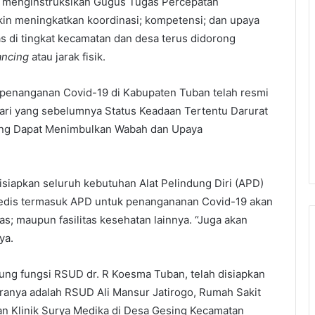
n menginstruksikan Gugus Tugas Percepatan
n meningkatkan koordinasi; kompetensi; dan upaya
s di tingkat kecamatan dan desa terus didorong
ancing
atau jarak fisik.
 penanganan Covid-19 di Kabupaten Tuban telah resmi
dari yang sebelumnya Status Keadaan Tertentu Darurat
Yang Dapat Menimbulkan Wabah dan Upaya
isiapkan seluruh kebutuhan Alat Pelindung Diri (APD)
medis termasuk APD untuk penangananan Covid-19 akan
as; maupun fasilitas kesehatan lainnya. “Juga akan
ya.
ng fungsi RSUD dr. R Koesma Tuban, telah disiapkan
aranya adalah RSUD Ali Mansur Jatirogo, Rumah Sakit
an Klinik Surya Medika di Desa Gesing Kecamatan