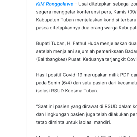
KIM Ronggolawe
– Usai ditetapkan sebagai 
m
segera menggelar konferensi pers, Kamis (09
a
i
Kabupaten Tuban menjelaskan kondisi terbaru 
l
pasca ditetapkannya dua orang warga Kabupate
Bupati Tuban, H. Fathul Huda menjelaskan dua
setelah menjalani sejumlah pemeriksaan Bad
(Balitbangkes) Pusat. Keduanya terjangkit Covi
Hasil positif Covid-19 merupakan milik PDP 
pada Senin (6/4) dan satu pasien dari kecama
isolasi RSUD Koesma Tuban.
“Saat ini pasien yang dirawat di RSUD dalam 
dan lingkungan pasien juga telah dilakukan pe
tetap diminta untuk isolasi mandiri.