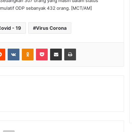
 Sedangkan 307 orang yang masih dalam status
mulatif ODP sebanyak 432 orang. [MCT/AM]
ovid - 19
Virus Corona
Reddit
VKontakte
Odnoklassniki
Pocket
Share via Email
Print