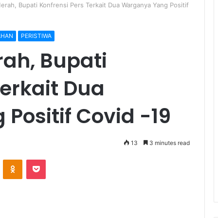
rah, Bupati Konfrensi Pers Terkait Dua Warganya Yang Positif
AHAN
PERISTIWA
ah, Bupati
Terkait Dua
ositif Covid -19
13
3 minutes read
ontakte
Odnoklassniki
Pocket