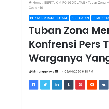
Home
/
BERITA KIM RONGGOLAWE
/
Tuban Zona Me
Covid -19
BERITA KIM RONGGOLAWE
KESEHATAN
PEMERINT
Tuban Zona Mer
Konfrensi Pers 
Warganya Yang P
kimronggolawe
S
09/04/2020 6:28 PM
e
Facebook
Twitter
LinkedIn
Tumblr
Pinterest
Reddit
VK
n
d
a
n
e