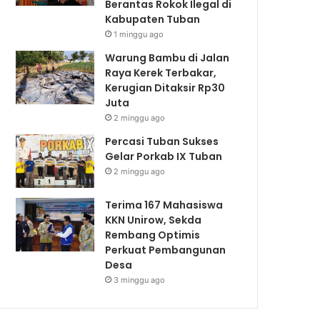
Berantas Rokok Ilegal di
Kabupaten Tuban
1 minggu ago
Warung Bambu di Jalan
Raya Kerek Terbakar,
Kerugian Ditaksir Rp30
Juta
2 minggu ago
Percasi Tuban Sukses
Gelar Porkab IX Tuban
2 minggu ago
Terima 167 Mahasiswa
KKN Unirow, Sekda
Rembang Optimis
Perkuat Pembangunan
Desa
3 minggu ago