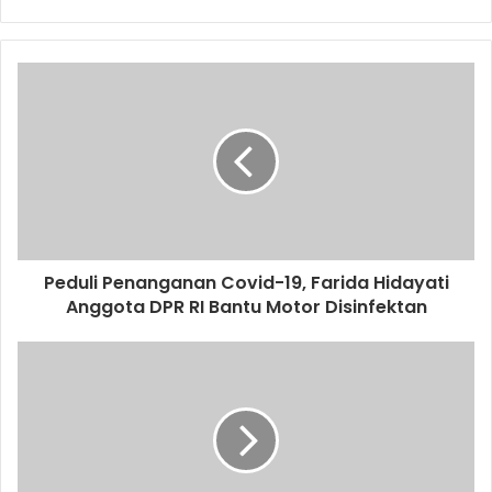
r
y
o
u
r
E
m
a
i
l
a
d
d
Peduli Penanganan Covid-19, Farida Hidayati
r
Anggota DPR RI Bantu Motor Disinfektan
e
s
s