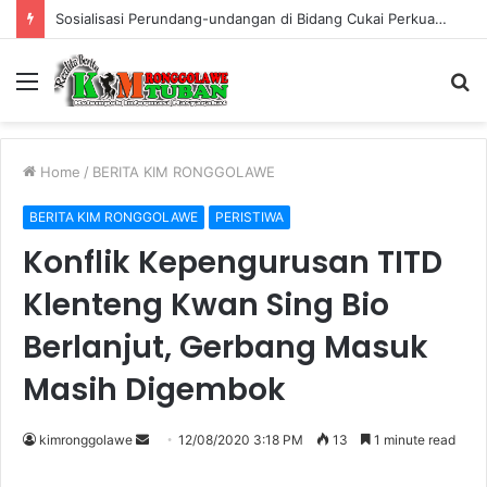
Warung Bambu di Jalan Raya Kerek Terbakar, Kerugian Ditaksir Rp30 Juta
Menu
S
fo
Home
/
BERITA KIM RONGGOLAWE
BERITA KIM RONGGOLAWE
PERISTIWA
Konflik Kepengurusan TITD
Klenteng Kwan Sing Bio
Berlanjut, Gerbang Masuk
Masih Digembok
kimronggolawe
S
12/08/2020 3:18 PM
13
1 minute read
e