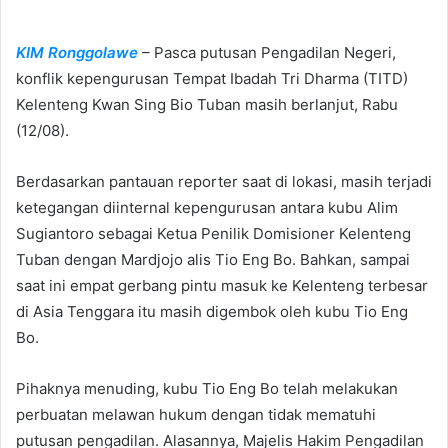
n
d
KIM Ronggolawe
– Pasca putusan Pengadilan Negeri,
a
n
konflik kepengurusan Tempat Ibadah Tri Dharma (TITD)
e
Kelenteng Kwan Sing Bio Tuban masih berlanjut, Rabu
m
(12/08).
a
i
Berdasarkan pantauan reporter saat di lokasi, masih terjadi
l
ketegangan diinternal kepengurusan antara kubu Alim
Sugiantoro sebagai Ketua Penilik Domisioner Kelenteng
Tuban dengan Mardjojo alis Tio Eng Bo. Bahkan, sampai
saat ini empat gerbang pintu masuk ke Kelenteng terbesar
di Asia Tenggara itu masih digembok oleh kubu Tio Eng
Bo.
Pihaknya menuding, kubu Tio Eng Bo telah melakukan
perbuatan melawan hukum dengan tidak mematuhi
putusan pengadilan. Alasannya, Majelis Hakim Pengadilan