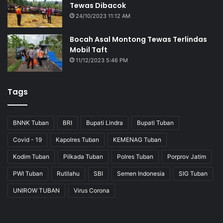
Tewas Dibacok
24/10/2023 11:12 AM
Bocah Asal Montong Tewas Terlindas
Mobil Taft
11/12/2023 5:46 PM
Tags
BNNK Tuban
BRI
Bupati Lindra
Bupati Tuban
Covid - 19
Kapolres Tuban
KEMENAG Tuban
Kodim Tuban
Pilkada Tuban
Polres Tuban
Porprov Jatim
PWI Tuban
Rutilahu
SBI
Semen Indonesia
SIG Tuban
UNIROW TUBAN
Virus Corona