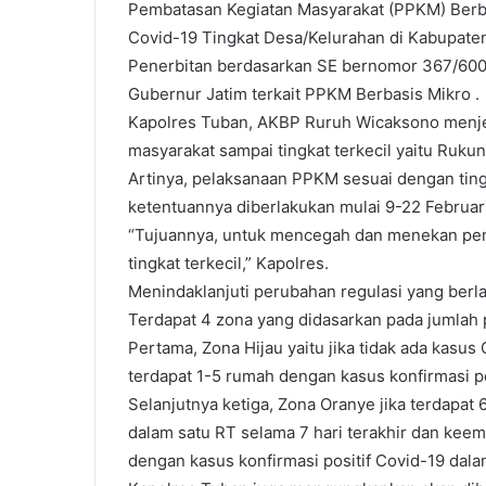
Pembatasan Kegiatan Masyarakat (PPKM) Ber
l
Covid-19 Tingkat Desa/Kelurahan di Kabupaten
Penerbitan berdasarkan SE bernomor 367/600/4
Gubernur Jatim terkait PPKM Berbasis Mikro .
Kapolres Tuban, AKBP Ruruh Wicaksono menj
masyarakat sampai tingkat terkecil yaitu Ruku
Artinya, pelaksanaan PPKM sesuai dengan tin
ketentuannya diberlakukan mulai 9-22 Februari
“Tujuannya, untuk mencegah dan menekan pen
tingkat terkecil,” Kapolres.
Menindaklanjuti perubahan regulasi yang berla
Terdapat 4 zona yang didasarkan pada jumlah 
Pertama, Zona Hijau yaitu jika tidak ada kasus 
terdapat 1-5 rumah dengan kasus konfirmasi pos
Selanjutnya ketiga, Zona Oranye jika terdapat
dalam satu RT selama 7 hari terakhir dan keemp
dengan kasus konfirmasi positif Covid-19 dalam