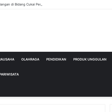
dangan di Bidang Cukai Perkuat Komitmen Berantas Rokok Ilegal di Kab
IRAUSAHA
OLAHRAGA
PENDIDIKAN
PRODUK UNGGULAN
PARIWISATA