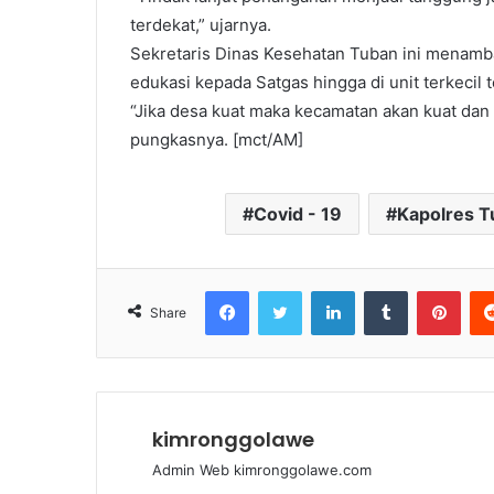
terdekat,” ujarnya.
Sekretaris Dinas Kesehatan Tuban ini menamba
edukasi kepada Satgas hingga di unit terkecil 
“Jika desa kuat maka kecamatan akan kuat dan
pungkasnya. [mct/AM]
Covid - 19
Kapolres T
Facebook
Twitter
LinkedIn
Tumblr
Pinterest
Share
kimronggolawe
Admin Web kimronggolawe.com