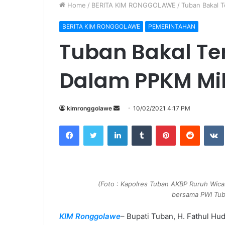
Home
/
BERITA KIM RONGGOLAWE
/
Tuban Bakal 
BERITA KIM RONGGOLAWE
PEMERINTAHAN
Tuban Bakal Te
Dalam PPKM Mi
kimronggolawe
S
10/02/2021 4:17 PM
e
Facebook
Twitter
LinkedIn
Tumblr
Pinterest
Reddit
VK
n
d
a
n
e
(Foto : Kapolres Tuban AKBP Ruruh Wica
m
bersama PWI Tub
a
KIM Ronggolawe
– Bupati Tuban, H. Fathul H
i