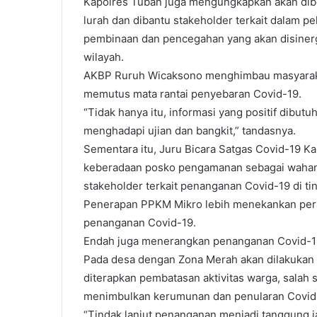
Kapolres Tuban juga mengungkapkan akan dib
lurah dan dibantu stakeholder terkait dalam p
pembinaan dan pencegahan yang akan disiner
wilayah.
AKBP Ruruh Wicaksono menghimbau masyarakat
memutus mata rantai penyebaran Covid-19.
“Tidak hanya itu, informasi yang positif dibu
menghadapi ujian dan bangkit,” tandasnya.
Sementara itu, Juru Bicara Satgas Covid-19 
keberadaan posko pengamanan sebagai wahan
stakeholder terkait penanganan Covid-19 di ti
Penerapan PPKM Mikro lebih menekankan perana
penanganan Covid-19.
Endah juga menerangkan penanganan Covid-19 
Pada desa dengan Zona Merah akan dilakukan is
diterapkan pembatasan aktivitas warga, salah
menimbulkan kerumunan dan penularan Covid
“Tindak lanjut penanganan menjadi tanggung j