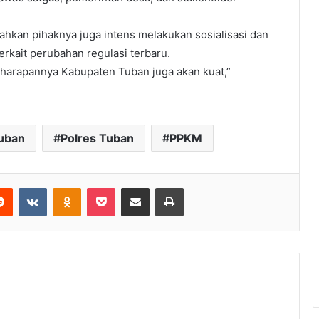
hkan pihaknya juga intens melakukan sosialisasi dan
terkait perubahan regulasi terbaru.
 harapannya Kabupaten Tuban juga akan kuat,”
uban
Polres Tuban
PPKM
Reddit
VKontakte
Odnoklassniki
Pocket
Share via Email
Print