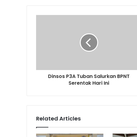
o
u
r
E
m
a
i
l
a
d
d
r
Dinsos P3A Tuban Salurkan BPNT
e
Serentak Hari Ini
s
s
Related Articles