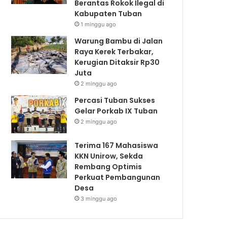
Berantas Rokok Ilegal di
Kabupaten Tuban
1 minggu ago
Warung Bambu di Jalan
Raya Kerek Terbakar,
Kerugian Ditaksir Rp30
Juta
2 minggu ago
Percasi Tuban Sukses
Gelar Porkab IX Tuban
2 minggu ago
Terima 167 Mahasiswa
KKN Unirow, Sekda
Rembang Optimis
Perkuat Pembangunan
Desa
3 minggu ago