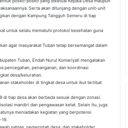
entuk posko-posko yang diketuai Kepala Desa maupun
elaksanaannya. Serta akan ditunjang dengan unit-unit
gikan dengan Kampung Tangguh Semeru di tiap
 untuk selalu mematuhi protokol kesehatan guna
tuhkan agar masyarakat Tuban tetap bersemangat dalam
Kabupaten Tuban, Endah Nurul Komariyati mengatakan
a pencegahan, penanganan, dan koordinasi
ngkat desa/kelurahan.
n stakeholder di tingkat desa untuk ikut terlibat
di tiap desa akan berbeda sesuai dengan zonasi.
olasi mandiri dan pengawasan ketat. Selain itu, juga
 satunya meniadakan kegiatan yang berpotensi
-19.
awab satgas, pemerintah desa, dan stakeholder