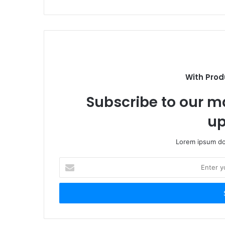
With Prod
Subscribe to our ma
up
Lorem ipsum dol
E
n
t
e
r
y