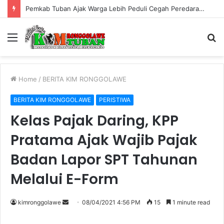
Pemkab Tuban Ajak Warga Lebih Peduli Cegah Peredaran Rokok Ilegal
Menu
S
fo
Home
/
BERITA KIM RONGGOLAWE
BERITA KIM RONGGOLAWE
PERISTIWA
Kelas Pajak Daring, KPP
Pratama Ajak Wajib Pajak
Badan Lapor SPT Tahunan
Melalui E-Form
kimronggolawe
S
08/04/2021 4:56 PM
15
1 minute read
e