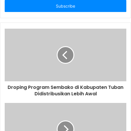
t
e
r
y
o
u
r
E
m
a
i
l
a
d
d
Droping Program Sembako di Kabupaten Tuban
r
Didistribusikan Lebih Awal
e
s
s