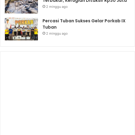
Terbakar, Kerugian Ditaksir Rp30 Juta
2 minggu ago
Percasi Tuban Sukses Gelar Porkab IX
Tuban
2 minggu ago