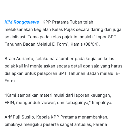
n
d
a
KIM Ronggolawe
– KPP Pratama Tuban telah
n
e
melaksanakan kegiatan Kelas Pajak secara daring dan juga
m
sosialisasi. Tema pada kelas pajak ini adalah “Lapor SPT
a
Tahunan Badan Melalui E-Form”, Kamis (08/04).
i
l
Bram Adrianto, selaku narasumber pada kegiatan kelas
pajak kali ini menjelaskan secara detail apa saja yang harus
disiapkan untuk pelaporan SPT Tahunan Badan melalui E-
Form.
“Kami sampaikan materi mulai dari laporan keuangan,
EFIN, mengunduh viewer, dan sebagainya,” timpalnya.
Arif Puji Susilo, Kepala KPP Pratama menambahkan,
pihaknya mengaku peserta sangat antusias, karena