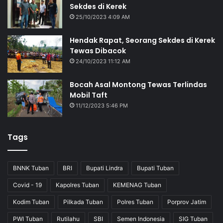
Sekdes di Kerek
25/10/2023 4:09 AM
Hendak Rapat, Seorang Sekdes di Kerek
Tewas Dibacok
24/10/2023 11:12 AM
Bocah Asal Montong Tewas Terlindas
Mobil Taft
11/12/2023 5:46 PM
Tags
BNNK Tuban
BRI
Bupati Lindra
Bupati Tuban
Covid - 19
Kapolres Tuban
KEMENAG Tuban
Kodim Tuban
Pilkada Tuban
Polres Tuban
Porprov Jatim
PWI Tuban
Rutilahu
SBI
Semen Indonesia
SIG Tuban