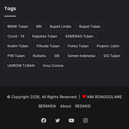
Tags
BNNK Tuban
BRI
Bupati Lindra
Bupati Tuban
Covid - 19
Kapolres Tuban
KEMENAG Tuban
Kodim Tuban
Pilkada Tuban
Polres Tuban
Porprov Jatim
PWI Tuban
Rutilahu
SBI
Semen Indonesia
SIG Tuban
UNIROW TUBAN
Virus Corona
© Copyright 2026, All Rights Reserved |
KIM RONGGOLAWE
BERANDA
About
REDAKSI
Facebook
Twitter
YouTube
Instagram