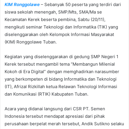
KIM Ronggolawe
– Sebanyak 50 peserta yang terdiri dari
d
siswa sekolah menengah, SMP/Mts, SMA/Ma se
a
Kecamatan Kerek beserta pembina, Sabtu (20/11),
n
e
mengikuti seminar Teknologi dan Informatika (TIK) yang
m
diselenggarakan oleh Kelompok Informasi Masyarakat
a
(KIM) Ronggolawe Tuban.
i
l
Kegiatan yang diselenggarakan di gedung SMP Negeri 1
Kerek tersebut mengambil tema “Membangun Milenial
Kokoh di Era Digital” dengan memghadirkan narasumber
yang berkompeten di bidang Informatika dan Teknologi
(IT), Afrizal Rizkillah ketua Relawan Teknologi Informasi
dan Komunikasi (RTIK) Kabupaten Tuban.
Acara yang didanai langsung dari CSR PT. Semen
Indonesia tersebut mendapat apresiasi dari pihak
perusahaan berpelat merah tersebut, Andik Sutikno selaku