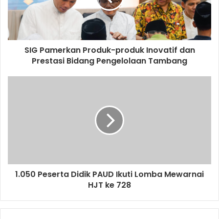
i
l
a
d
d
SIG Pamerkan Produk-produk Inovatif dan
r
Prestasi Bidang Pengelolaan Tambang
e
s
s
1.050 Peserta Didik PAUD Ikuti Lomba Mewarnai
HJT ke 728