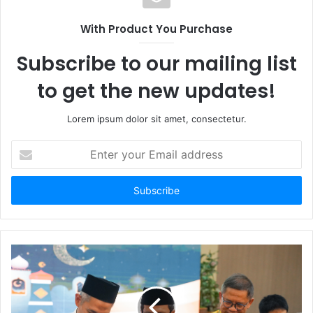
With Product You Purchase
Subscribe to our mailing list
to get the new updates!
Lorem ipsum dolor sit amet, consectetur.
E
n
t
e
r
y
o
u
r
E
m
a