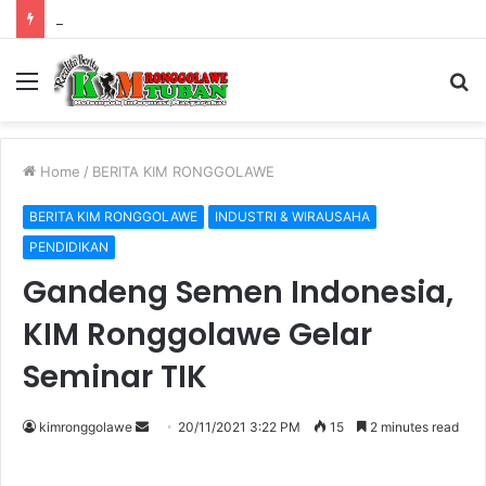
Warung Bambu di Jalan Raya Kerek Terbakar, Kerugian Ditaksir Rp30 Juta
Menu
S
fo
Home
/
BERITA KIM RONGGOLAWE
BERITA KIM RONGGOLAWE
INDUSTRI & WIRAUSAHA
PENDIDIKAN
Gandeng Semen Indonesia,
KIM Ronggolawe Gelar
Seminar TIK
kimronggolawe
S
20/11/2021 3:22 PM
15
2 minutes read
e
n