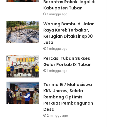
Berantas Rokok Ilegal di
Kabupaten Tuban
1 minggu ago
Warung Bambu di Jalan
Raya Kerek Terbakar,
Kerugian Ditaksir Rp30
Juta
1 minggu ago
Percasi Tuban Sukses
Gelar Porkab IX Tuban
1 minggu ago
Terima 167 Mahasiswa
KKN Unirow, Sekda
Rembang Optimis
Perkuat Pembangunan
Desa
2 minggu ago