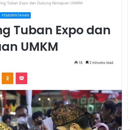
hing Tuban Expo dan Dukung Kemajuan UMKM
PEMERINTAHAN
ng Tuban Expo dan
uan UMKM
18
2 minutes read
ontakte
Odnoklassniki
Pocket