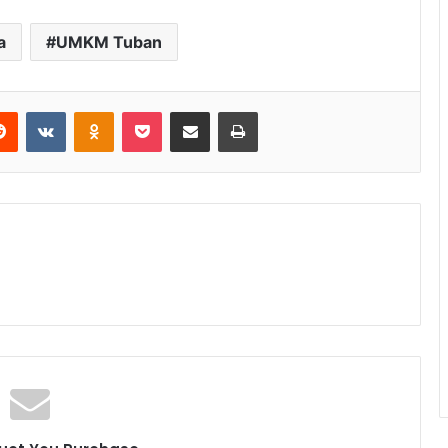
a
UMKM Tuban
Reddit
VKontakte
Odnoklassniki
Pocket
Share via Email
Print