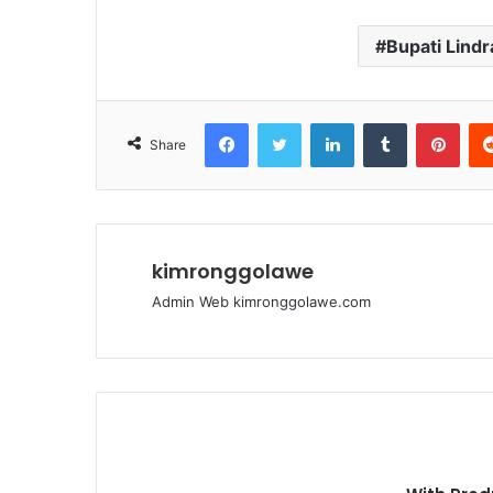
Bupati Lindr
Facebook
Twitter
LinkedIn
Tumblr
Pinterest
Share
kimronggolawe
Admin Web kimronggolawe.com