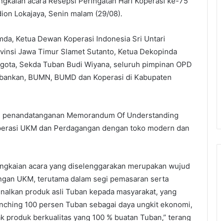
ngkaian acara Resepsi Peringatan Hari Koperasi ke-75
ion Lokajaya, Senin malam (29/08).
imda, Ketua Dewan Koperasi Indonesia Sri Untari
vinsi Jawa Timur Slamet Sutanto, Ketua Dekopinda
gota, Sekda Tuban Budi Wiyana, seluruh pimpinan OPD
erbankan, BUMN, BUMD dan Koperasi di Kabupaten
kan penandatanganan Memorandum Of Understanding
perasi UKM dan Perdagangan dengan toko modern dan
rangkaian acara yang diselenggarakan merupakan wujud
an UKM, terutama dalam segi pemasaran serta
nalkan produk asli Tuban kepada masyarakat, yang
aunching 100 persen Tuban sebagai daya ungkit ekonomi,
k produk berkualitas yang 100 % buatan Tuban,” terang