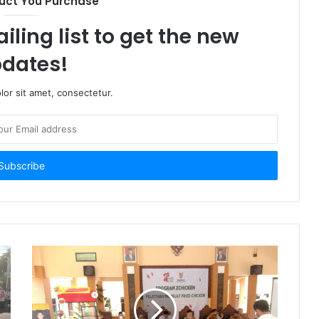
uct You Purchase
iling list to get the new
dates!
or sit amet, consectetur.