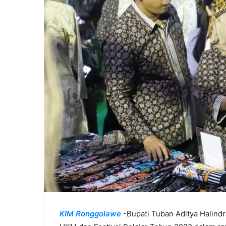
l
KIM Ronggolawe
-Bupati Tuban Aditya Halindr