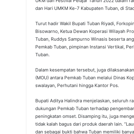
UKM dan Festival Pelajar Tahun 2022 dalam ra
dan Hari UMKM Ke-7 Kabupaten Tuban, di Stad
Turut hadir Wakil Bupati Tuban Riyadi, Forkop
Bisowarno, Ketua Dewan Koperasi Wilayah Pro
Tuban, Ruddys Sampurno Winasis beserta ang
Pemkab Tuban, pimpinan Instansi Vertikal, P
Tuban.
Dalam kesempatan tersebut, juga dilaksana
(MOU) antara Pemkab Tuban melalui Dinas Ko
swalayan, Perhutani hingga Kantor Pos.
Bupati Aditya Halindra menjelaskan, seluruh 
dukungan Pemkab Tuban terhadap pengembang
peningkatan omset. Disamping itu, juga menge
tidak kalah bagus dari produk daerah lain. “L
dan sebagai bukti bahwa Tuban memiliki banya