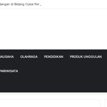
dangan di Bidang Cukai Perkuat Komitmen Berantas Rokok Ilegal di Kab
IRAUSAHA
OLAHRAGA
PENDIDIKAN
PRODUK UNGGULAN
PARIWISATA