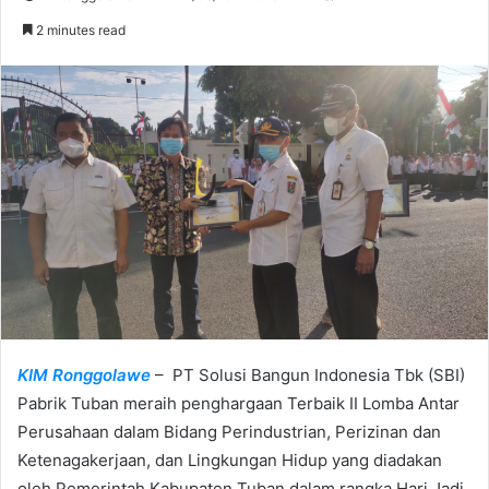
e
2 minutes read
n
d
a
n
e
m
a
i
l
KIM Ronggolawe
– PT Solusi Bangun Indonesia Tbk (SBI)
Pabrik Tuban meraih penghargaan Terbaik II Lomba Antar
Perusahaan dalam Bidang Perindustrian, Perizinan dan
Ketenagakerjaan, dan Lingkungan Hidup yang diadakan
oleh Pemerintah Kabupaten Tuban dalam rangka Hari Jadi