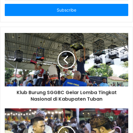
t
e
r
y
o
u
r
E
m
a
i
l
a
d
d
Klub Burung SGGBC Gelar Lomba Tingkat
r
Nasional di Kabupaten Tuban
e
s
s