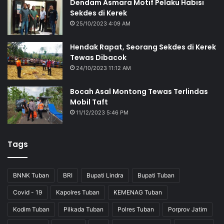
Dendam Asmara Motif Pelaku Habisi
Sekdes di Kerek
25/10/2023 4:09 AM
Hendak Rapat, Seorang Sekdes di Kerek
Tewas Dibacok
24/10/2023 11:12 AM
Bocah Asal Montong Tewas Terlindas
Mobil Taft
11/12/2023 5:46 PM
Tags
BNNK Tuban
BRI
Bupati Lindra
Bupati Tuban
Covid - 19
Kapolres Tuban
KEMENAG Tuban
Kodim Tuban
Pilkada Tuban
Polres Tuban
Porprov Jatim