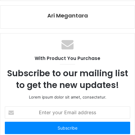
Ari Megantara
With Product You Purchase
Subscribe to our mailing list
to get the new updates!
Lorem ipsum dolor sit amet, consectetur.
E
n
t
e
r