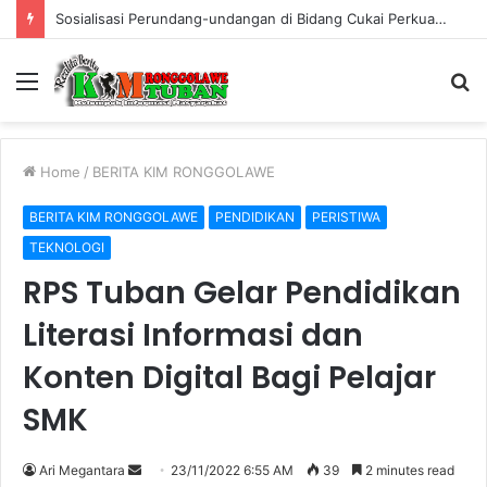
Sosialisasi Perundang-undangan di Bidang Cukai Perkuat Komitmen Berantas Rokok Ilegal di Kabupaten Tuban
Menu
S
fo
Home
/
BERITA KIM RONGGOLAWE
BERITA KIM RONGGOLAWE
PENDIDIKAN
PERISTIWA
TEKNOLOGI
RPS Tuban Gelar Pendidikan
Literasi Informasi dan
Konten Digital Bagi Pelajar
SMK
Ari Megantara
S
23/11/2022 6:55 AM
39
2 minutes read