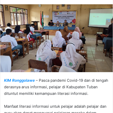
e
n
d
a
n
e
m
a
i
l
KIM Ronggolawe
– Pasca pandemi Covid-19 dan di tengah
derasnya arus informasi, pelajar di Kabupaten Tuban
dituntut memiliki kemampuan literasi informasi.
Manfaat literasi informasi untuk pelajar adalah pelajar dan
guru akan dapat menguasai pelajaran mereka dalam