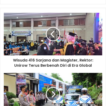
y
o
u
r
E
m
a
i
l
a
d
d
Wisuda 416 Sarjana dan Magister, Rektor:
r
Unirow Terus Berbenah Diri di Era Global
e
s
s