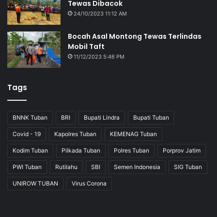
Tewas Dibacok
24/10/2023 11:12 AM
Bocah Asal Montong Tewas Terlindas
Mobil Taft
11/12/2023 5:46 PM
Tags
BNNK Tuban
BRI
Bupati Lindra
Bupati Tuban
Covid - 19
Kapolres Tuban
KEMENAG Tuban
Kodim Tuban
Pilkada Tuban
Polres Tuban
Porprov Jatim
PWI Tuban
Rutilahu
SBI
Semen Indonesia
SIG Tuban
UNIROW TUBAN
Virus Corona