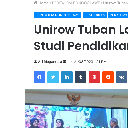
Home
/
BERITA KIM RONGGOLAWE
/
Unirow Tuban
BERITA KIM RONGGOLAWE
PENDIDIKAN
PERISTIWA
Unirow Tuban 
Studi Pendidika
Ari Megantara
S
21/03/2023 1:21 PM
e
Facebook
Twitter
LinkedIn
Tumblr
Pinterest
Reddit
VK
n
d
a
n
e
m
a
i