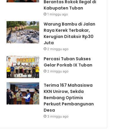
Berantas Rokok Ilegal di
Kabupaten Tuban
1 minggu ago
Warung Bambu di Jalan
Raya Kerek Terbakar,
Kerugian Ditaksir Rp30
Juta
2 minggu ago
Percasi Tuban Sukses
Gelar Porkab IX Tuban
2 minggu ago
Terima 167 Mahasiswa
KKN Unirow, Sekda
Rembang Optimis
Perkuat Pembangunan
Desa
3 minggu ago