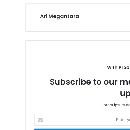
Ari Megantara
With Prod
Subscribe to our ma
up
Lorem ipsum dol
E
n
t