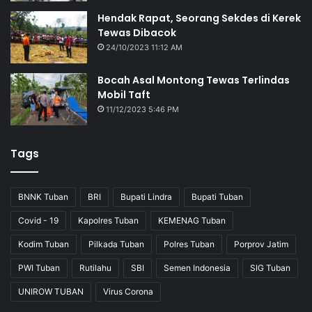
Hendak Rapat, Seorang Sekdes di Kerek
Tewas Dibacok
24/10/2023 11:12 AM
Bocah Asal Montong Tewas Terlindas
Mobil Taft
11/12/2023 5:46 PM
Tags
BNNK Tuban
BRI
Bupati Lindra
Bupati Tuban
Covid - 19
Kapolres Tuban
KEMENAG Tuban
Kodim Tuban
Pilkada Tuban
Polres Tuban
Porprov Jatim
PWI Tuban
Rutilahu
SBI
Semen Indonesia
SIG Tuban
UNIROW TUBAN
Virus Corona