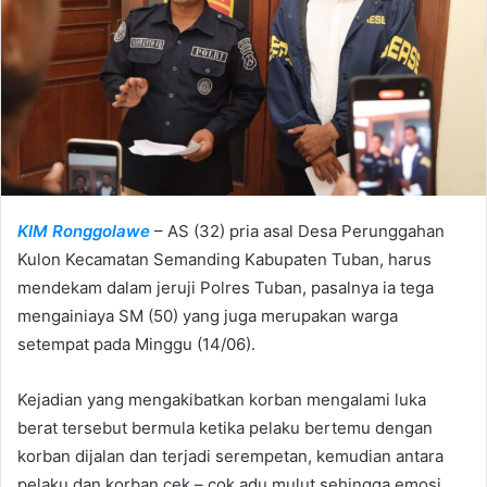
e
m
a
i
l
KIM Ronggolawe
– AS (32) pria asal Desa Perunggahan
Kulon Kecamatan Semanding Kabupaten Tuban, harus
mendekam dalam jeruji Polres Tuban, pasalnya ia tega
mengainiaya SM (50) yang juga merupakan warga
setempat pada Minggu (14/06).
Kejadian yang mengakibatkan korban mengalami luka
berat tersebut bermula ketika pelaku bertemu dengan
korban dijalan dan terjadi serempetan, kemudian antara
pelaku dan korban cek – cok adu mulut sehingga emosi