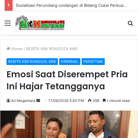
Sosialisasi Perundang-undangan di Bidang Cukai Perkuat Komitmen Berantas Rokok Ilegal di Kabupaten Tuban
Menu
S
fo
Home
/
BERITA KIM RONGGOLAWE
BERITA KIM RONGGOLAWE
KRIMINAL
PERISTIWA
Emosi Saat Diserempet Pria
Ini Hajar Tetangganya
Ari Megantara
S
17/06/2026 5:40 PM
398
1 minute read
e
n
d
a
n