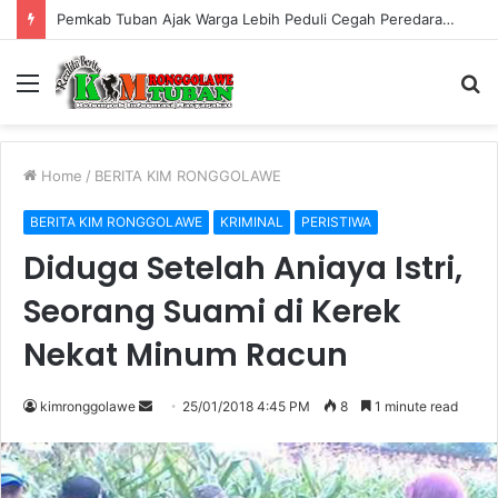
Pemkab Tuban Ajak Warga Lebih Peduli Cegah Peredaran Rokok Ilegal
Menu
S
fo
Home
/
BERITA KIM RONGGOLAWE
BERITA KIM RONGGOLAWE
KRIMINAL
PERISTIWA
Diduga Setelah Aniaya Istri,
Seorang Suami di Kerek
Nekat Minum Racun
kimronggolawe
S
25/01/2018 4:45 PM
8
1 minute read
e
n
d