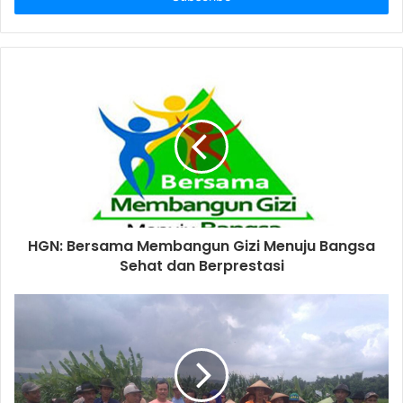
r
y
o
u
r
E
m
a
i
l
a
d
d
HGN: Bersama Membangun Gizi Menuju Bangsa
r
Sehat dan Berprestasi
e
s
s