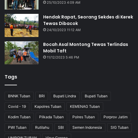
25/10/2023 4:09 AM
Hendak Rapat, Seorang Sekdes di Kerek
Tewas Dibacok
24/10/2023 11:12 AM
Bocah Asal Montong Tewas Terlindas
Mobil Taft
11/12/2023 5:46 PM
Tags
BNNK Tuban
BRI
Bupati Lindra
Bupati Tuban
Covid - 19
Kapolres Tuban
KEMENAG Tuban
Kodim Tuban
Pilkada Tuban
Polres Tuban
Porprov Jatim
PWI Tuban
Rutilahu
SBI
Semen Indonesia
SIG Tuban
UNIROW TUBAN
Virus Corona