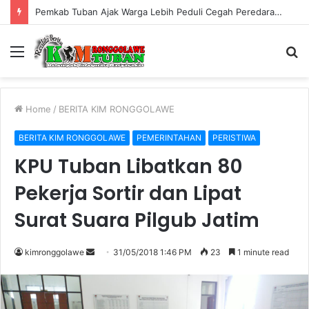
Pemkab Tuban Ajak Warga Lebih Peduli Cegah Peredaran Rokok Ilegal
Menu
S
fo
Home
/
BERITA KIM RONGGOLAWE
BERITA KIM RONGGOLAWE
PEMERINTAHAN
PERISTIWA
KPU Tuban Libatkan 80
Pekerja Sortir dan Lipat
Surat Suara Pilgub Jatim
kimronggolawe
S
31/05/2018 1:46 PM
23
1 minute read
e
n
d