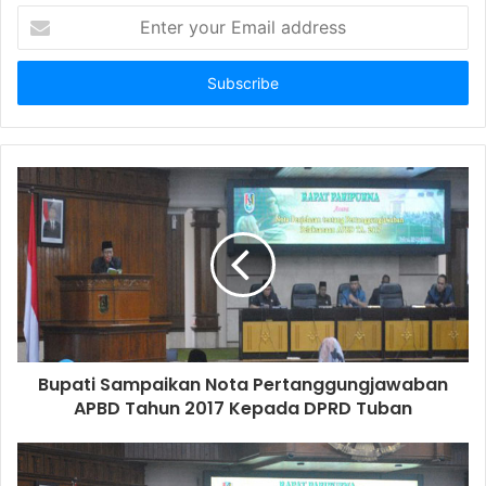
E
n
t
e
r
y
o
u
r
E
m
a
i
l
a
d
d
Bupati Sampaikan Nota Pertanggungjawaban
r
APBD Tahun 2017 Kepada DPRD Tuban
e
s
s